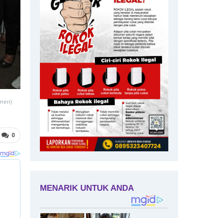
amen)
0