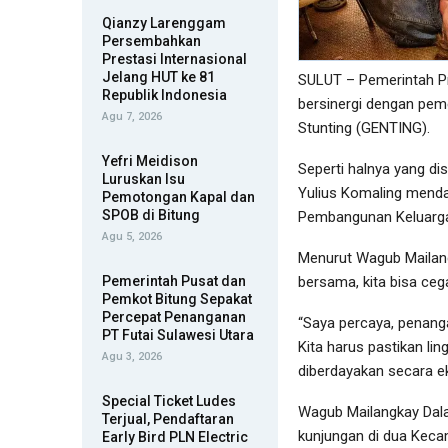
Qianzy Larenggam
Persembahkan
Prestasi Internasional
Jelang HUT ke 81
SULUT – Pemerintah Pr
Republik Indonesia
bersinergi dengan pem
Agu 7, 2026
Stunting (GENTING).
Yefri Meidison
Seperti halnya yang d
Luruskan Isu
Yulius Komaling mend
Pemotongan Kapal dan
SPOB di Bitung
Pembangunan Keluarga
Agu 5, 2026
Menurut Wagub Mailangk
Pemerintah Pusat dan
bersama, kita bisa ceg
Pemkot Bitung Sepakat
Percepat Penanganan
“Saya percaya, penanga
PT Futai Sulawesi Utara
Kita harus pastikan li
Agu 3, 2026
diberdayakan secara e
Special Ticket Ludes
Wagub Mailangkay Da
Terjual, Pendaftaran
kunjungan di dua Keca
Early Bird PLN Electric