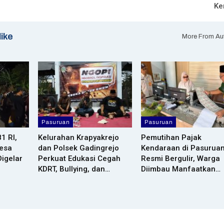
Ke
like
More From Au
Pasuruan
Pasuruan
1 RI,
Kelurahan Krapyakrejo
Pemutihan Pajak
esa
dan Polsek Gadingrejo
Kendaraan di Pasurua
Digelar
Perkuat Edukasi Cegah
Resmi Bergulir, Warga
KDRT, Bullying, dan…
Diimbau Manfaatkan…