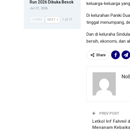
Run 2026 Dibuka Besok
keluarga-keluarga yang
Jul 27, 2026
Di kelurahan Paniki D
PREV
NEXT
1 of 71
tinggal menumpang, den
Dan di keluraha Sindul
bersih, ekonomi, dan a
Share
Nob
PREV POST
Letkol Inf Fahmil 
Menanam Kebaika