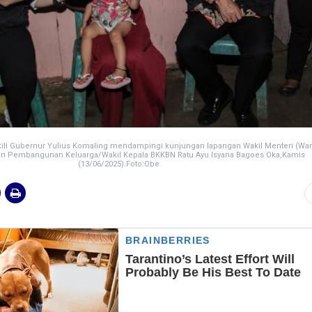
kili Gubernur Yulius Komaling mendampingi kunjungan lapangan Wakil Menteri (W
 Pembangunan Keluarga/Wakil Kepala BKKBN Ratu Ayu Isyana Bagoes Oka,Kamis
(13/06/2025).Foto:Obe