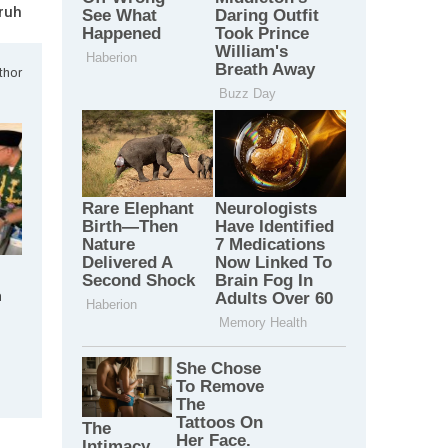
ruh
thor
n