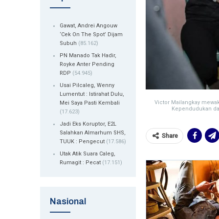
Gawat, Andrei Angouw
‘Cek On The Spot’ Dijam
Subuh
(85.162)
PN Manado Tak Hadir,
Royke Anter Pending
RDP
(54.945)
Usai Pilcaleg, Wenny
Lumentut : Istirahat Dulu,
Victor Mailangkay mewa
Mei Saya Pasti Kembali
Kependudukan dan
(17.623)
Jadi Eks Koruptor, E2L
Salahkan Almarhum SHS,
Share
TUUK : Pengecut
(17.586)
Utak Atik Suara Caleg,
Rumagit : Pecat
(17.151)
Nasional