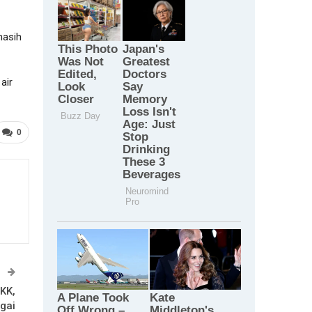
masih
air
0
T
KK,
gai