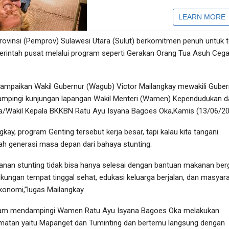
ovinsi (Pemprov) Sulawesi Utara (Sulut) berkomitmen penuh untuk 
erintah pusat melalui program seperti Gerakan Orang Tua Asuh Ceg
isampaikan Wakil Gubernur (Wagub) Victor Mailangkay mewakili Guber
ampingi kunjungan lapangan Wakil Menteri (Wamen) Kependudukan d
/Wakil Kepala BKKBN Ratu Ayu Isyana Bagoes Oka,Kamis (13/06/20
ay, program Genting tersebut kerja besar, tapi kalau kita tangani
ah generasi masa depan dari bahaya stunting.
nan stunting tidak bisa hanya selesai dengan bantuan makanan berg
ngkungan tempat tinggal sehat, edukasi keluarga berjalan, dan masyar
konomi,”lugas Mailangkay.
lam mendampingi Wamen Ratu Ayu Isyana Bagoes Oka melakukan
matan yaitu Mapanget dan Tuminting dan bertemu langsung dengan