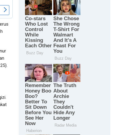
terus
ah
nur
an
25).
izi.
akat