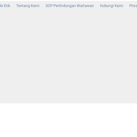
e Etik
Tentang Kami
SOP Perlindungan Wartawan
Hubungi Kami
Priv