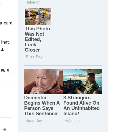
i
ra-cara
ihat,
u.
0
T