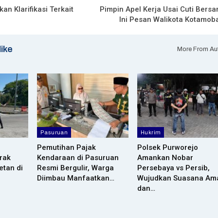
kan Klarifikasi Terkait
Pimpin Apel Kerja Usai Cuti Bersa
Ini Pesan Walikota Kotamob
like
More From Au
Pasuruan
Hukrim
Pemutihan Pajak
Polsek Purworejo
rak
Kendaraan di Pasuruan
Amankan Nobar
etan di
Resmi Bergulir, Warga
Persebaya vs Persib,
Diimbau Manfaatkan…
Wujudkan Suasana Am
dan…