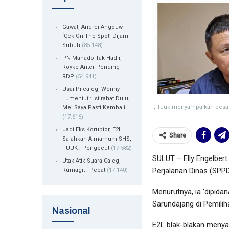
Gawat, Andrei Angouw
‘Cek On The Spot’ Dijam
Subuh
(85.148)
PN Manado Tak Hadir,
Royke Anter Pending
RDP
(54.941)
Usai Pilcaleg, Wenny
Lumentut : Istirahat Dulu,
, Tuuk menyampaikan pesan
Mei Saya Pasti Kembali
(17.616)
Jadi Eks Koruptor, E2L
Share
Salahkan Almarhum SHS,
TUUK : Pengecut
(17.582)
SULUT – Elly Engelbert
Utak Atik Suara Caleg,
Perjalanan Dinas (SPPD
Rumagit : Pecat
(17.140)
Menurutnya, ia ‘dipid
Sarundajang di Pemilih
Nasional
E2L blak-blakan menya