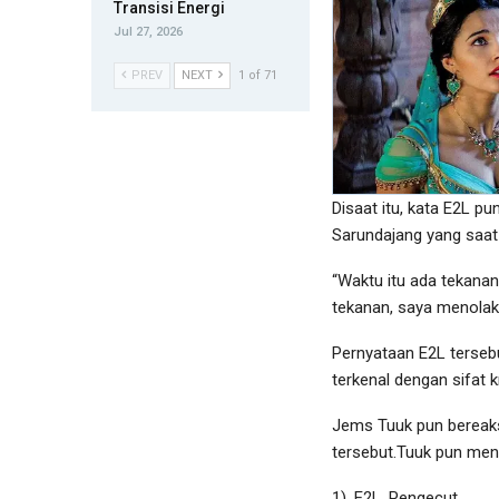
Transisi Energi
Jul 27, 2026
PREV
NEXT
1 of 71
Disaat itu, kata E2L p
Sarundajang yang saat 
“Waktu itu ada tekanan
tekanan, saya menolak,
Pernyataan E2L terseb
terkenal dengan sifat kr
Jems Tuuk pun bereaks
tersebut.Tuuk pun men
1). E2L, Pengecut,