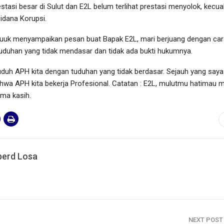
restasi besar di Sulut dan E2L belum terlihat prestasi menyolok, kecual
idana Korupsi.
, Tuuk menyampaikan pesan buat Bapak E2L, mari berjuang dengan ca
uduhan yang tidak mendasar dan tidak ada bukti hukumnya.
uduh APH kita dengan tuduhan yang tidak berdasar. Sejauh yang saya l
hwa APH kita bekerja Profesional. Catatan : E2L, mulutmu hatimau m
ima kasih.
erd Losa
NEXT POS