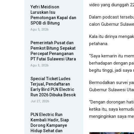
video yang diunggah 22
Yefri Meidison
Luruskan Isu
Dalam podcast tersebu
Pemotongan Kapal dan
SPOB di Bitung
calon Gubernur Sulawes
Agu 5, 2026
Kala itu dirinya meng
Pemerintah Pusat dan
petahana.
Pemkot Bitung Sepakat
Percepat Penanganan
“Saya kemarin itu mem
PT Futai Sulawesi Utara
berhadapan dengan pak 
Agu 3, 2026
begitu tinggi, jadi say
Special Ticket Ludes
Bermodalkan survei yan
Terjual, Pendaftaran
Early Bird PLN Electric
Gubernur Sulawesi Uta
Run 2026 Dibuka Besok
Jul 27, 2026
“Dengan dorongan hati
ketika itu, saya kemu
PLN Electric Run
menginginkan saya menj
Kembali Hadir, Siap
Dorong Kampanye
Hidup Sehat dan