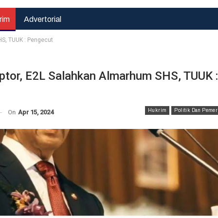
rim
Advertorial
HS, TUUK : Pengecut
ptor, E2L Salahkan Almarhum SHS, TUUK :
Hukrim
Hukrim
Bahu Membahu
Satlantas Polres
Hukrim
Politik Dan Pemer
On
Apr 15, 2024
Bangun Negeri,
Pasuruan Kota
Sertu Sudirman
Gerak Cepat
Bantu
Urai Kemacetan
Pengecoran…
Di…