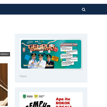
intahan
Flyaer