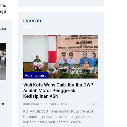
ma,
agu
Daerah
thor
Kotamobagu
Wali Kota Weny Gaib: Ibu-Ibu DWP
Adalah Motor Penggerak
Kedisiplinan ASN
an
Indo-news.id
Agu 7, 2026
0
KOTAMOBAGU – Pemerintah Kota (Pemkot)
Kotamobagu secara resmi mengukuhkan
kepengurusan baru Dharma Wanita