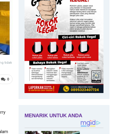
g tidak
0
rry
alam