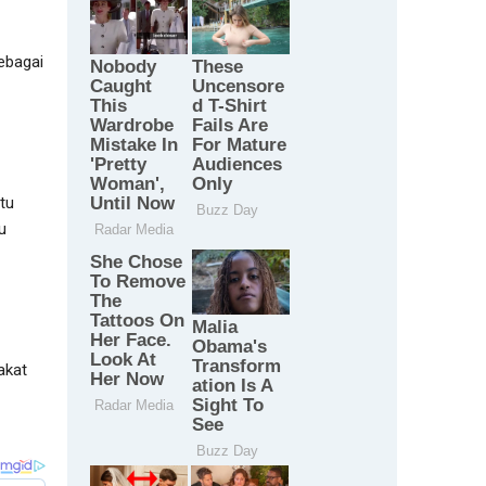
ebagai
tu
u
akat