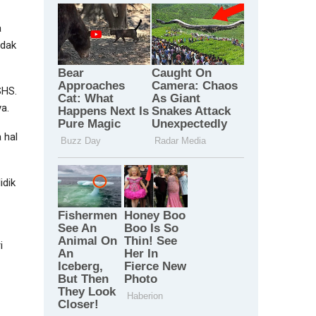
a
idak
SHS.
a.
 hal
idik
i