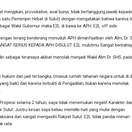
t menjijikan, provokative, asal bunyi, tidak bertanggung jawab kepad
h satu Pemimpin Hebat di Sulut) dengan mengatakan bahwa karena t
agai Wakil Gubernur maka E2L di bawa ke APH. E2L off side.
2L dengan terang benderang menuduh APH dimanfaatkan oleh Alm, Dr. 
NGAT SERIUS KEPADA APH DISULUT. E2L mulutmu Sangat berbahay
iri sebagai teraniaya akibat menolak menjadi Wakil Alm Dr. SHS, pada
es hukum dan jadi tersangka, (masuk rumah tahanan negara untuk di d
ang baik) dan karena terbukti di Pengadilan, bukan karena menolak
.
Propinsi selama 2 tahun, saya tidak menemukan negatif Karakter dar
r Sulut. Justru kesan saya beliau memiliki hati yang mulia dengan
aksana dan sangat mengasihi Rakyat Sulut. E2L tidak pandai menari
k rata.