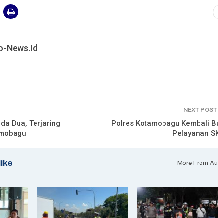
o-News.id
NEXT POS
da Dua, Terjaring
Polres Kotamobagu Kembali B
amobagu
Pelayanan S
like
More From Au