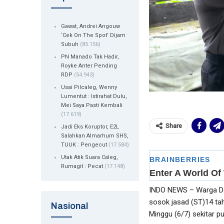
Gawat, Andrei Angouw
‘Cek On The Spot’ Dijam
Subuh
(85.156)
PN Manado Tak Hadir,
Royke Anter Pending
RDP
(54.943)
Usai Pilcaleg, Wenny
Lumentut : Istirahat Dulu,
Mei Saya Pasti Kembali
(17.619)
Share
Jadi Eks Koruptor, E2L
Salahkan Almarhum SHS,
TUUK : Pengecut
(17.584)
Utak Atik Suara Caleg,
Rumagit : Pecat
(17.148)
INDO NEWS – Warga De
sosok jasad (ST)14 tah
Nasional
Minggu (6/7) sekitar pu