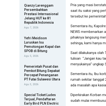
Pria yang masi berstat
Qianzy Larenggam
Persembahkan
saat itu saksi yang p
Prestasi Internasional
tersebut ke pemerinta
Jelang HUT ke 81
Republik Indonesia
Sementara itu, Kapolre
Agu 7, 2026
NEWS membenarkan adan
pihaknya langsung men
Yefri Meidison
Luruskan Isu
sehinga, kami hanya me
Pemotongan Kapal dan
SPOB di Bitung
Saat dilakukanya olah 
Agu 5, 2026
tulisan
“Jangan kau ta
menyukainya” ungkap 
Pemerintah Pusat dan
Pemkot Bitung Sepakat
Sementara itu, Ibu kor
Percepat Penanganan
PT Futai Sulawesi Utara
rumah sekitar tanggal 
Agu 3, 2026
ada masalah apa kasia
Diperkirakan Korban me
Special Ticket Ludes
Terjual, Pendaftaran
sudah mulai membusuk
Early Bird PLN Electric