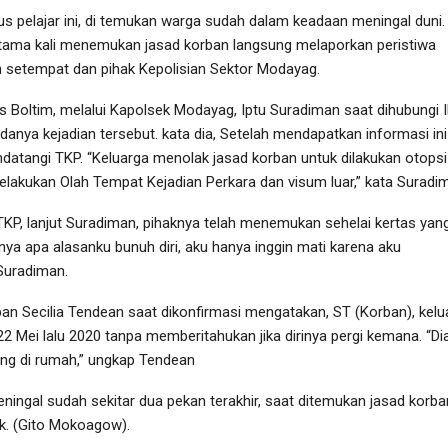
us pelajar ini, di temukan warga sudah dalam keadaan meningal duni.
ertama kali menemukan jasad korban langsung melaporkan peristiwa
h setempat dan pihak Kepolisian Sektor Modayag.
s Boltim, melalui Kapolsek Modayag, Iptu Suradiman saat dihubungi
ya kejadian tersebut. kata dia, Setelah mendapatkan informasi ini
datangi TKP. “Keluarga menolak jasad korban untuk dilakukan otopsi
lakukan Olah Tempat Kejadian Perkara dan visum luar,” kata Suradi
TKP, lanjut Suradiman, pihaknya telah menemukan sehelai kertas yang
nya apa alasanku bunuh diri, aku hanya inggin mati karena aku
Suradiman.
ban Secilia Tendean saat dikonfirmasi mengatakan, ST (Korban), kelu
22 Mei lalu 2020 tanpa memberitahukan jika dirinya pergi kemana. “Di
ng di rumah,” ungkap Tendean
ningal sudah sekitar dua pekan terakhir, saat ditemukan jasad korba
. (Gito Mokoagow).