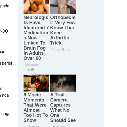
 pada
 INDO
man.
 berisi
ar
a nda
n juga