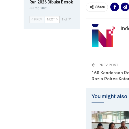
Run 2026 Dibuka Besok
Share
Jul 27, 2026
PREV
NEXT
1 of 71
Ind
PREV POST
160 Kendaraan Ro
Razia Polres Kot
You might also 