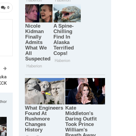
0
T
uka
KCK
thor