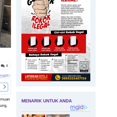
0
nemuan
lung,