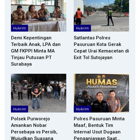
Hukrim
Hukrim
Demi Kepentingan
Satlantas Polres
Terbaik Anak, LPA dan
Pasuruan Kota Gerak
GM FKPPI Minta MA
Cepat Urai Kemacetan di
Tinjau Putusan PT
Exit Tol Sutojayan
Surabaya
Hukrim
Hukrim
Polsek Purworejo
Polres Pasuruan Minta
Amankan Nobar
Maaf, Bentuk Tim
Persebaya vs Persib,
Internal Usut Dugaan
Wujudkan Suasana
Penganiayaan Saat…