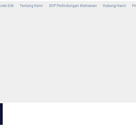
ode Etik
Tentang Kami
SOP Perlindungan Wartawan
Hubungi Kami
Pr