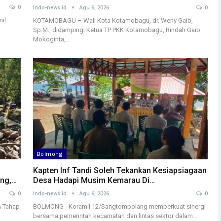
0
Indo-news.id
Agu 6, 2026
0
il
KOTAMOBAGU – Wali Kota Kotamobagu, dr. Weny Gaib,
Sp.M., didampingi Ketua TP PKK Kotamobagu, Rindah Gaib
Mokoginta,…
Bolmong
Kapten Inf Tandi Soleh Tekankan Kesiapsiagaan
ng,…
Desa Hadapi Musim Kemarau Di…
0
Indo-news.id
Agu 6, 2026
0
 Tahap
BOLMONG - Koramil 12/Sangtombolang memperkuat sinergi
bersama pemerintah kecamatan dan lintas sektor dalam…