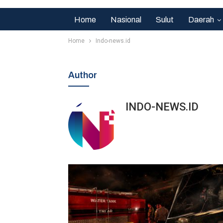
Home
Nasional
Sulut
Daerah
Home
Indo-news.id
Author
INDO-NEWS.ID