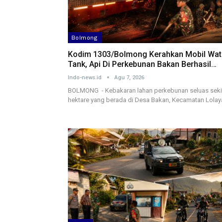
Bolmong
Kodim 1303/Bolmong Kerahkan Mobil Wat
Tank, Api Di Perkebunan Bakan Berhasil…
Indo-news.id
Agu 7, 2026
BOLMONG - Kebakaran lahan perkebunan seluas seki
hektare yang berada di Desa Bakan, Kecamatan Lolay