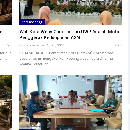
Kotamobagu
er
Wali Kota Weny Gaib: Ibu-Ibu DWP Adalah Motor
Penggerak Kedisiplinan ASN
0
Indo-news.id
Agu 7, 2026
0
tar dua
KOTAMOBAGU – Pemerintah Kota (Pemkot) Kotamobagu
an,…
secara resmi mengukuhkan kepengurusan baru Dharma
Wanita Persatuan…