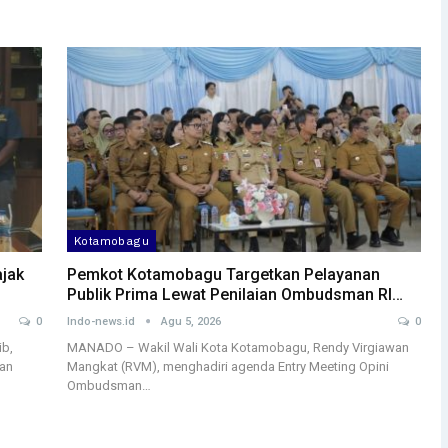
Kotamobagu
ajak
Pemkot Kotamobagu Targetkan Pelayanan
Publik Prima Lewat Penilaian Ombudsman RI…
0
Indo-news.id
Agu 5, 2026
0
b,
MANADO – Wakil Wali Kota Kotamobagu, Rendy Virgiawan
han
Mangkat (RVM), menghadiri agenda Entry Meeting Opini
Ombudsman…