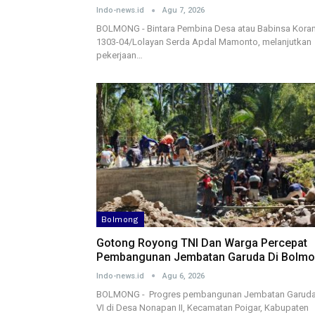
Indo-news.id
Agu 7, 2026
BOLMONG - Bintara Pembina Desa atau Babinsa Koram
1303-04/Lolayan Serda Apdal Mamonto, melanjutkan
pekerjaan…
Bolmong
Gotong Royong TNI Dan Warga Percepat
Pembangunan Jembatan Garuda Di Bolmo
Indo-news.id
Agu 6, 2026
BOLMONG - Progres pembangunan Jembatan Garuda
VI di Desa Nonapan II, Kecamatan Poigar, Kabupaten