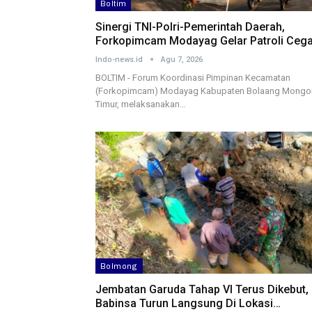
Boltim
Sinergi TNI-Polri-Pemerintah Daerah,
Forkopimcam Modayag Gelar Patroli Ceg
Indo-news.id
Agu 7, 2026
BOLTIM - Forum Koordinasi Pimpinan Kecamatan
(Forkopimcam) Modayag Kabupaten Bolaang Mong
Timur, melaksanakan…
Bolmong
Jembatan Garuda Tahap VI Terus Dikebut,
Babinsa Turun Langsung Di Lokasi…