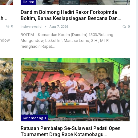
Boltim
Dandim Bolmong Hadiri Rakor Forkopimda
ah…
Boltim, Bahas Kesiapsiagaan Bencana Dan…
0
Indo-news.id
Agu 7, 2026
0
BOLTIM - Komandan Kodim (Dandim) 1303/Bolaang
ondow
Mongondow, Letkol Inf. Manase Lomo, S.H., M.I.P.,
menghadiri Rapat…
Kotamobagu
Ratusan Pembalap Se-Sulawesi Padati Open
Tournament Drag Race Kotamobagu…