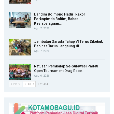
Dandim Bolmong Hadiri Rakor
Forkopimda Boltim, Bahas
Kesiapsiagaan…
Agu 7, 2026
Jembatan Garuda Tahap VI Terus Dikebut,
Babinsa Turun Langsung di…
Agu 7, 2026
Ratusan Pembalap Se-Sulawesi Padati
Open Tournament Drag Race…
Agu 6, 2026
PREV
NEXT
1 of 464