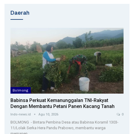
Daerah
Bolmong
Babinsa Perkuat Kemanunggalan TNI-Rakyat
Dengan Membantu Petani Panen Kacang Tanah
Indo-news.id
Agu 10, 2026
0
BOLMONG - Bintara Pembina Desa atau Babinsa Koramil 1303-
11/Lolak Serka Hera Pandu Prabowo, membantu warga
memanen…