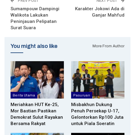
PREV POST
NEXT POST
Sumampouw Dampingi
Karakter Jokowi Ada di
Walikota Lakukan
Ganjar Mahfud
Peninjauan Pelipatan
Surat Suara
You might also like
More From Author
Berita Utama
Pasuruan
Meriahkan HUT Ke-25,
Misbakhun Dukung
Mor Bastian Pastikan
Penuh Persekap U-17,
Demokrat Sulut Rayakan
Gelontorkan Rp100 Juta
Bersama Rakyat
untuk Piala Soeratin