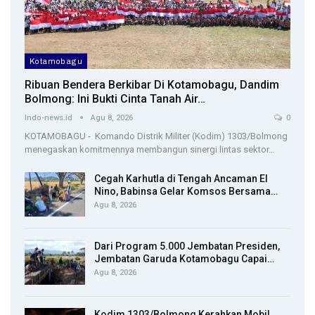
Kotamobagu
Ribuan Bendera Berkibar Di Kotamobagu, Dandim
Bolmong: Ini Bukti Cinta Tanah Air…
Indo-news.id
Agu 8, 2026
0
KOTAMOBAGU - Komando Distrik Militer (Kodim) 1303/Bolmong
menegaskan komitmennya membangun sinergi lintas sektor…
Cegah Karhutla di Tengah Ancaman El
Nino, Babinsa Gelar Komsos Bersama…
Agu 8, 2026
Dari Program 5.000 Jembatan Presiden,
Jembatan Garuda Kotamobagu Capai…
Agu 8, 2026
Kodim 1303/Bolmong Kerahkan Mobil