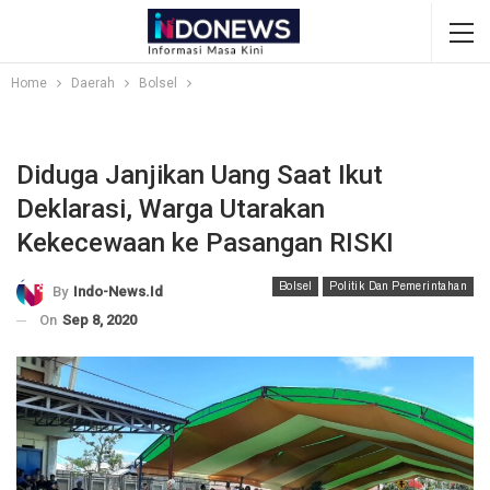
Home
Daerah
Bolsel
Diduga Janjikan Uang Saat Ikut
Deklarasi, Warga Utarakan
Kekecewaan ke Pasangan RISKI
Bolsel
Politik Dan Pemerintahan
By
Indo-News.id
On
Sep 8, 2020