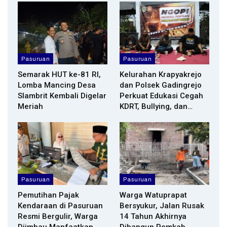
Pasuruan
Pasuruan
Semarak HUT ke-81 RI,
Kelurahan Krapyakrejo
Lomba Mancing Desa
dan Polsek Gadingrejo
Slambrit Kembali Digelar
Perkuat Edukasi Cegah
Meriah
KDRT, Bullying, dan…
Pasuruan
Pasuruan
Pemutihan Pajak
Warga Watuprapat
Kendaraan di Pasuruan
Bersyukur, Jalan Rusak
Resmi Bergulir, Warga
14 Tahun Akhirnya