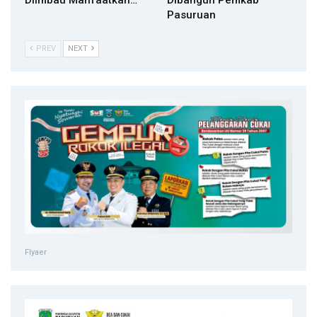
Diimbau Manfaatkan…
Dibangun Pemkab
Pasuruan
PREV
NEXT
Flyaer