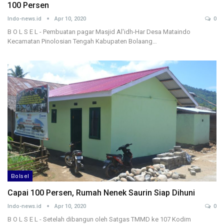
100 Persen
Indo-news.id
Apr 10, 2020
0
B O L S E L - Pembuatan pagar Masjid Al'idh-Har Desa Mataindo
Kecamatan Pinolosian Tengah Kabupaten Bolaang…
Bolsel
Capai 100 Persen, Rumah Nenek Saurin Siap Dihuni
Indo-news.id
Apr 10, 2020
0
B O L S E L - Setelah dibangun oleh Satgas TMMD ke 107 Kodim