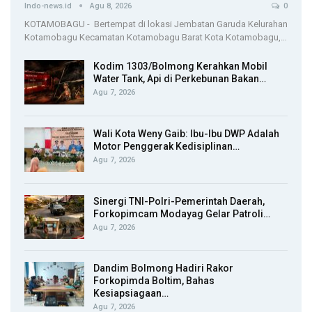
Indo-news.id
Agu 8, 2026
0
KOTAMOBAGU - Bertempat di lokasi Jembatan Garuda Kelurahan
Kotamobagu Kecamatan Kotamobagu Barat Kota Kotamobagu,…
Kodim 1303/Bolmong Kerahkan Mobil
Water Tank, Api di Perkebunan Bakan…
Agu 7, 2026
Wali Kota Weny Gaib: Ibu-Ibu DWP Adalah
Motor Penggerak Kedisiplinan…
Agu 7, 2026
Sinergi TNI-Polri-Pemerintah Daerah,
Forkopimcam Modayag Gelar Patroli…
Agu 7, 2026
Dandim Bolmong Hadiri Rakor
Forkopimda Boltim, Bahas
Kesiapsiagaan…
Agu 7, 2026