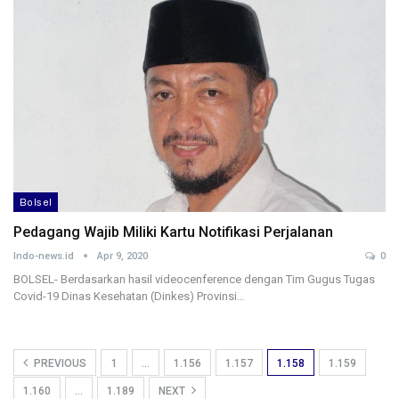
Bolsel
Pedagang Wajib Miliki Kartu Notifikasi Perjalanan
Indo-news.id
Apr 9, 2020
0
BOLSEL- Berdasarkan hasil videocenference dengan Tim Gugus Tugas
Covid-19 Dinas Kesehatan (Dinkes) Provinsi…
PREVIOUS
1
…
1.156
1.157
1.158
1.159
1.160
…
1.189
NEXT