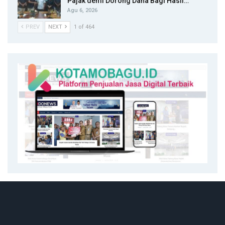
Pajak demi Dorong Dana Bagi Hasil…
Agu 6, 2026
PREV
NEXT
1 of 464