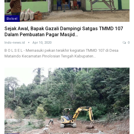
Bolsel
Sejak Awal, Bapak Gazali Dampingi Satgas TMMD 107
Dalam Pembuatan Pagar Masjid…
Indo-news.id
Apr 10, 2020
0
B O L S E L - Memasuki pekan terakhir kegiatan TMMD 107 di Desa
Mataindo Kecamatan Pinolosian Tengah Kabupaten…