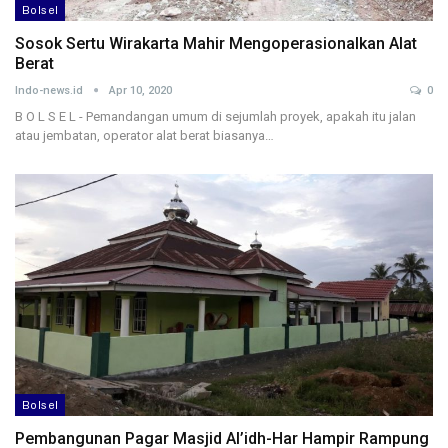
Bolsel
Sosok Sertu Wirakarta Mahir Mengoperasionalkan Alat
Berat
Indo-news.id
Apr 10, 2020
0
B O L S E L - Pemandangan umum di sejumlah proyek, apakah itu jalan
atau jembatan, operator alat berat biasanya…
Bolsel
Pembangunan Pagar Masjid Al’idh-Har Hampir Rampung