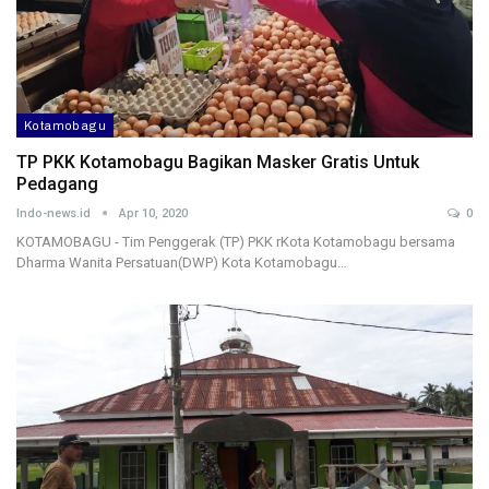
Kotamobagu
TP PKK Kotamobagu Bagikan Masker Gratis Untuk
Pedagang
Indo-news.id
Apr 10, 2020
0
KOTAMOBAGU - Tim Penggerak (TP) PKK rKota Kotamobagu bersama
Dharma Wanita Persatuan(DWP) Kota Kotamobagu…