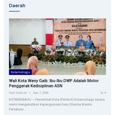
Daerah
Kotamobagu
Wali Kota Weny Gaib: Ibu-Ibu DWP Adalah Motor
Penggerak Kedisiplinan ASN
Indo-news.id
Agu 7, 2026
0
KOTAMOBAGU – Pemerintah Kota (Pemkot) Kotamobagu secara
resmi mengukuhkan kepengurusan baru Dharma Wanita
Persatuan…