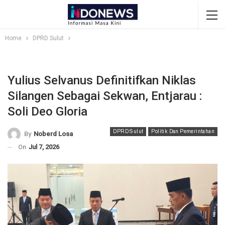
Home
DPRD Sulut
Yulius Selvanus Definitifkan Niklas
Silangen Sebagai Sekwan, Entjarau :
Soli Deo Gloria
DPRD Sulut
Politik Dan Pemerintahan
By
Noberd Losa
On
Jul 7, 2026