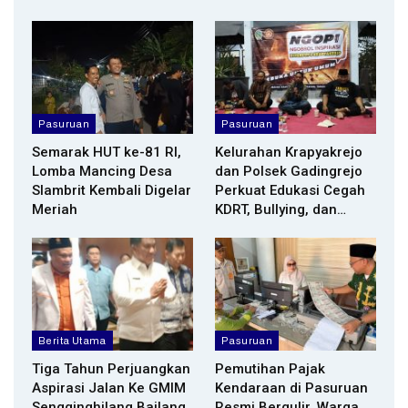
Pasuruan
Pasuruan
Semarak HUT ke-81 RI,
Kelurahan Krapyakrejo
Lomba Mancing Desa
dan Polsek Gadingrejo
Slambrit Kembali Digelar
Perkuat Edukasi Cegah
Meriah
KDRT, Bullying, dan…
Berita Utama
Pasuruan
Tiga Tahun Perjuangkan
Pemutihan Pajak
Aspirasi Jalan Ke GMIM
Kendaraan di Pasuruan
Sengginghilang Bailang
Resmi Bergulir, Warga