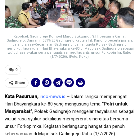
Kapolsek Gadingrejo Kompol Margo Sukwandi, S.H. bersama Camat
Gadingrejo, Danramil 0819/25 Gadingrejo Kapten Inf. Kariono beserta jajaran,
para lurah se-Kecamatan Gadingrejo, dan anggota Polsek Gadingrejo
mengikuti tasyakuran Hari Bhayangkara ke-80 di Mapolsek Gadingrejo sebagai
wujud rasa syukur serta penguatan sinergitas antarunsur Forkopimka, Rabu
(1/7/2026), (Foto: Koko)
0
Share
Kota Pasuruan
,
indo-news.id
–
Dalam rangka memperingati
Hari Bhayangkara ke-80 yang mengusung tema
“Polri untuk
Masyarakat”
, Polsek Gadingrejo menggelar tasyakuran sebagai
wujud rasa syukur sekaligus mempererat sinergitas bersama
unsur Forkopimka. Kegiatan berlangsung hangat dan penuh
kebersamaan di Mapolsek Gadingrejo Rabu (1/7/2026).