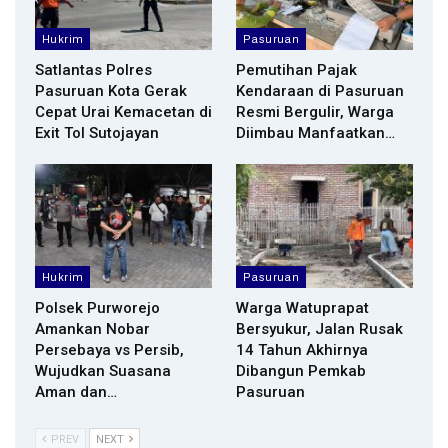
Hukrim
Pasuruan
Satlantas Polres
Pemutihan Pajak
Pasuruan Kota Gerak
Kendaraan di Pasuruan
Cepat Urai Kemacetan di
Resmi Bergulir, Warga
Exit Tol Sutojayan
Diimbau Manfaatkan…
Hukrim
Pasuruan
Polsek Purworejo
Warga Watuprapat
Amankan Nobar
Bersyukur, Jalan Rusak
Persebaya vs Persib,
14 Tahun Akhirnya
Wujudkan Suasana
Dibangun Pemkab
Aman dan…
Pasuruan
PREV
NEXT