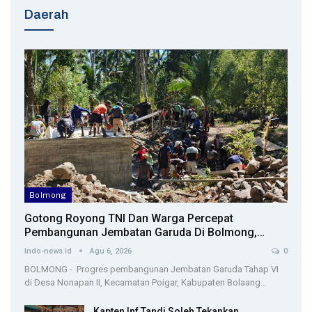
Daerah
Bolmong
Gotong Royong TNI Dan Warga Percepat
Pembangunan Jembatan Garuda Di Bolmong,…
Indo-news.id
Agu 6, 2026
0
BOLMONG - Progres pembangunan Jembatan Garuda Tahap VI
di Desa Nonapan II, Kecamatan Poigar, Kabupaten Bolaang…
Kapten Inf Tandi Soleh Tekankan