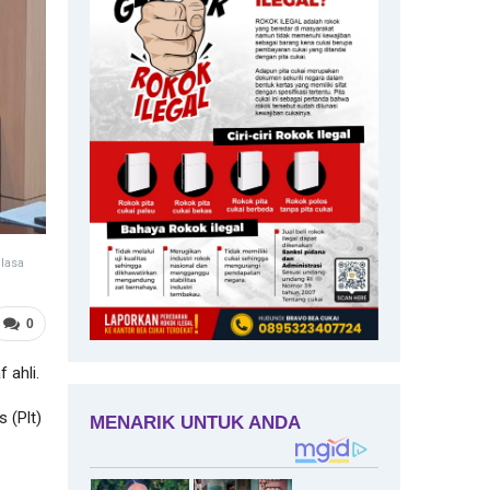
lasa
0
 ahli.
 (Plt)