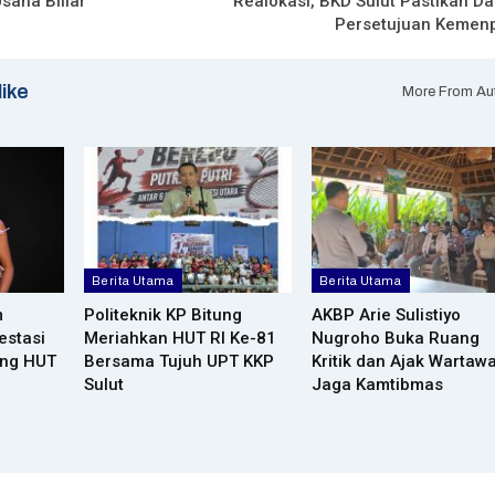
saha Biliar
Realokasi, BKD Sulut Pastikan Da
Persetujuan Kemen
like
More From Au
Berita Utama
Berita Utama
m
Politeknik KP Bitung
AKBP Arie Sulistiyo
estasi
Meriahkan HUT RI Ke-81
Nugroho Buka Ruang
ang HUT
Bersama Tujuh UPT KKP
Kritik dan Ajak Wartaw
Sulut
Jaga Kamtibmas