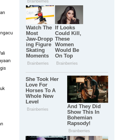
aan
engacu
ali
ayaan
gis
tuk
an