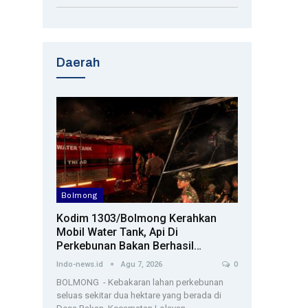
Daerah
Bolmong
Kodim 1303/Bolmong Kerahkan
Mobil Water Tank, Api Di
Perkebunan Bakan Berhasil…
Indo-news.id
Agu 7, 2026
0
BOLMONG - Kebakaran lahan perkebunan
seluas sekitar dua hektare yang berada di