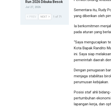
Run 2026 Dibuka Besok
Jul 27, 2026
Sementara itu, Rudy P
yang diberikan oleh pi
PREV
NEXT
1 of 71
Ia berkomitmen menja
pada aturan yang berla
“Saya mengucapkan ter
Kota Bapak Randito Ma
ini. Saya siap melaksa
pemerintah daerah dem
Dengan penugasan baru
menjaga stabilitas bir
perumusan kebijakan.
Posisi staf ahli bidan
pertumbuhan ekonomi d
lapangan kerja, dan op