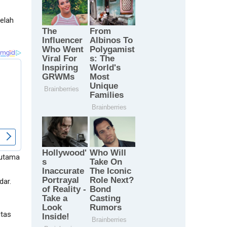
elah
rutama
dar.
itas