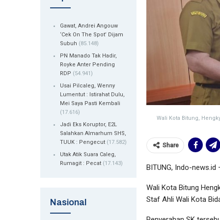
Gawat, Andrei Angouw
‘Cek On The Spot’ Dijam
Subuh
(85.148)
PN Manado Tak Hadir,
Royke Anter Pending
RDP
(54.941)
Usai Pilcaleg, Wenny
Lumentut : Istirahat Dulu,
Mei Saya Pasti Kembali
(17.616)
Wali Kota Bitung, Hengk
Jadi Eks Koruptor, E2L
Salahkan Almarhum SHS,
TUUK : Pengecut
(17.582)
Share
Utak Atik Suara Caleg,
Rumagit : Pecat
(17.143)
BITUNG, Indo-news.id —
Wali Kota Bitung Heng
Staf Ahli Wali Kota 
Nasional
Penyerahan SK tersebut