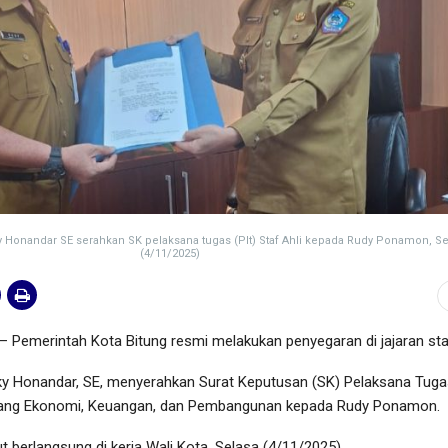
y Honandar SE serahkan SK pelaksana tugas (Plt) Staf Ahli kepada Rudy Ponamon, Se
(4/11/2025)
 Pemerintah Kota Bitung resmi melakukan penyegaran di jajaran staf
ky Honandar, SE, menyerahkan Surat Keputusan (SK) Pelaksana Tugas
Bidang Ekonomi, Keuangan, dan Pembangunan kepada Rudy Ponamon.
 berlangsung di kerja Wali Kota, Selasa (4/11/2025).