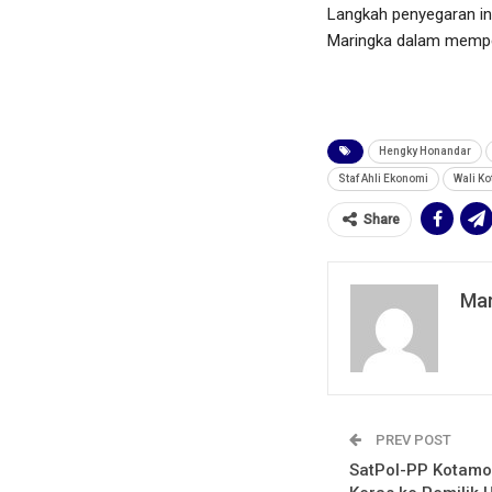
Langkah penyegaran in
Maringka dalam memperk
Hengky Honandar
Staf Ahli Ekonomi
Wali Ko
Share
Mar
PREV POST
SatPol-PP Kotamo