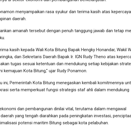
onamon menyampaikan rasa syukur dan terima kasih atas kepercay
mpinan daerah.
lankan amanah tersebut dengan penuh tanggung jawab dan tetap m
ku.
ima kasih kepada Wali Kota Bitung Bapak Hengky Honandar, Wakil W
ringka, dan Sekretaris Daerah Bapak Ir. IGN Rudy Theno atas keperc
nakan tugas sesuai ketentuan dan mendukung setiap kebijakan strate
i kemajuan Kota Bitung,” ujar Rudy Ponamon.
 ini, Pemerintah Kota Bitung menegaskan kembali komitmennya un
okrasi serta memperkuat fungsi strategis staf ahli dalam mendukung
g ekonomi dan pembangunan dinilai vital, terutama dalam mengawal
aerah yang tengah diarahkan pada peningkatan investasi, pencipta
timalisasi potensi maritim Bitung sebagai kota pelabuhan.