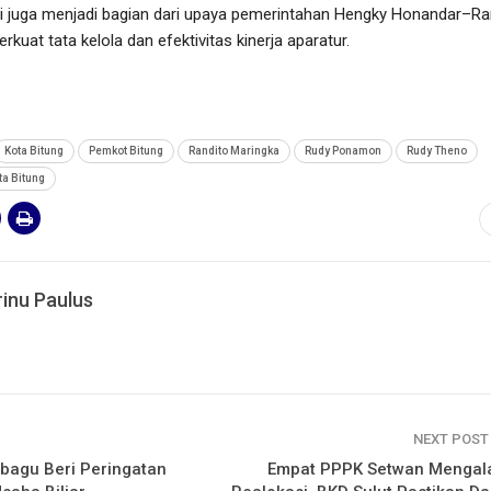
i juga menjadi bagian dari upaya pemerintahan Hengky Honandar–Ra
uat tata kelola dan efektivitas kinerja aparatur.
Kota Bitung
Pemkot Bitung
Randito Maringka
Rudy Ponamon
Rudy Theno
ta Bitung
inu Paulus
NEXT POS
bagu Beri Peringatan
Empat PPPK Setwan Mengal