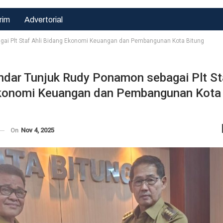
rim
Advertorial
ai Plt Staf Ahli Bidang Ekonomi Keuangan dan Pembangunan Kota Bitung
dar Tunjuk Rudy Ponamon sebagai Plt St
Hukrim
Ekonomi Keuangan dan Pembangunan Kota
Demi
Kepentingan
Terbaik Anak,
LPA Dan GM
On
Nov 4, 2025
FKPPI Minta
MA…