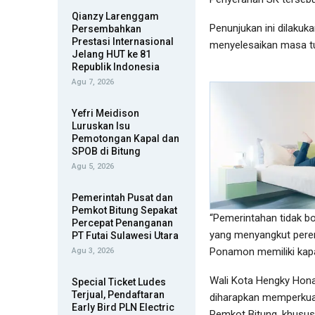
Qianzy Larenggam
Penunjukan ini dilaku
Persembahkan
Prestasi Internasional
menyelesaikan masa t
Jelang HUT ke 81
Republik Indonesia
Agu 7, 2026
Yefri Meidison
Luruskan Isu
Pemotongan Kapal dan
SPOB di Bitung
Agu 5, 2026
Pemerintah Pusat dan
Pemkot Bitung Sepakat
“Pemerintahan tidak bo
Percepat Penanganan
yang menyangkut pere
PT Futai Sulawesi Utara
Ponamon memiliki kapas
Agu 3, 2026
Wali Kota Hengky Hon
Special Ticket Ludes
Terjual, Pendaftaran
diharapkan memperkuat
Early Bird PLN Electric
Pemkot Bitung, khusus