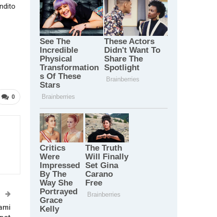
ndito
0
T
ami