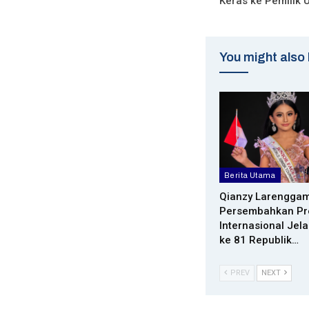
Keras ke Pemilik U
You might also 
Berita Utama
Qianzy Larengga
Persembahkan Pr
Internasional Jel
ke 81 Republik…
PREV
NEXT