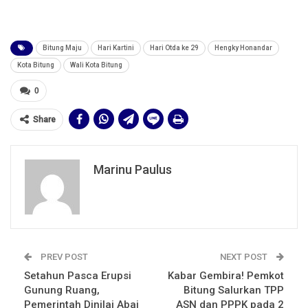
Bitung Maju
Hari Kartini
Hari Otda ke 29
Hengky Honandar
Kota Bitung
Wali Kota Bitung
0
Share
Marinu Paulus
PREV POST
NEXT POST
Setahun Pasca Erupsi
Kabar Gembira! Pemkot
Gunung Ruang,
Bitung Salurkan TPP
Pemerintah Dinilai Abai
ASN dan PPPK pada 2