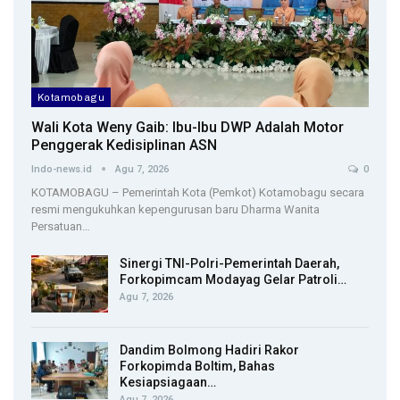
Kotamobagu
Wali Kota Weny Gaib: Ibu-Ibu DWP Adalah Motor
Penggerak Kedisiplinan ASN
Indo-news.id
Agu 7, 2026
0
KOTAMOBAGU – Pemerintah Kota (Pemkot) Kotamobagu secara
resmi mengukuhkan kepengurusan baru Dharma Wanita
Persatuan…
Sinergi TNI-Polri-Pemerintah Daerah,
Forkopimcam Modayag Gelar Patroli…
Agu 7, 2026
Dandim Bolmong Hadiri Rakor
Forkopimda Boltim, Bahas
Kesiapsiagaan…
Agu 7, 2026