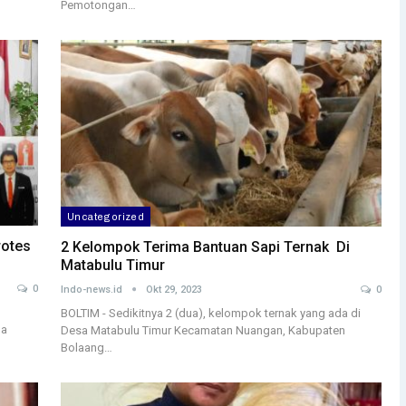
Pemotongan…
Uncategorized
rotes
2 Kelompok Terima Bantuan Sapi Ternak Di
Matabulu Timur
0
Indo-news.id
Okt 29, 2023
0
BOLTIM - Sedikitnya 2 (dua), kelompok ternak yang ada di
da
Desa Matabulu Timur Kecamatan Nuangan, Kabupaten
Bolaang…