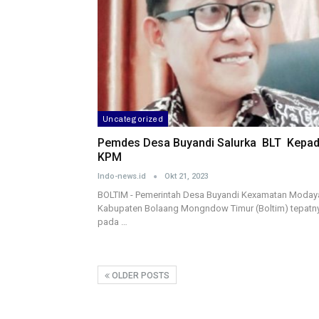
Uncategorized
Pemdes Desa Buyandi Salurka BLT Kepa
KPM
Indo-news.id
Okt 21, 2023
BOLTIM - Pemerintah Desa Buyandi Kexamatan Moda
Kabupaten Bolaang Mongndow Timur (Boltim) tepatn
pada …
OLDER POSTS