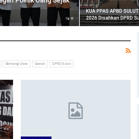
gah Politik Uang Sejak
KUA PPAS APBD SULUT
2026 Disahkan DPRD Su
0
Bolmong Utara
Daerah
DPRD Sulut