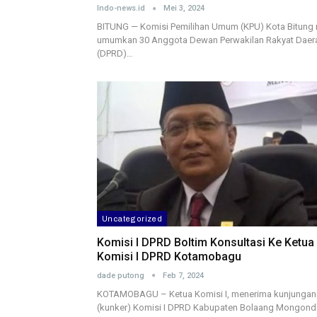
Indo-news.id
Mei 3, 2024
BITUNG — Komisi Pemilihan Umum (KPU) Kota Bitung 
umumkan 30 Anggota Dewan Perwakilan Rakyat Daer
(DPRD)…
Uncategorized
Komisi I DPRD Boltim Konsultasi Ke Ketua
Komisi I DPRD Kotamobagu
dade putong
Feb 7, 2024
KOTAMOBAGU – Ketua Komisi I, menerima kunjungan 
(kunker) Komisi I DPRD Kabupaten Bolaang Mongon