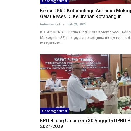
Uncategorized
Ketua DPRD Kotamobagu Adrianus Mokog
Gelar Reses Di Kelurahan Kotabangun
Indo-news.id
Feb 26, 2025
KOTAMOBAGU - Ketua DPRD Kota Kotamobagu Adria
Mokoginta, SE, menggelar reses guna menyerap aspir
masyarakat…
Uncategorized
KPU Bitung Umumkan 30 Anggota DPRD P
2024-2029