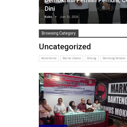
Demokrasi Pemilih Pemula, Ce
Dini
Koko
Jun 10, 2026
Browsing Category
Uncategorized
Advertorial
Berita Utama
Bitung
Bolmong Selatan