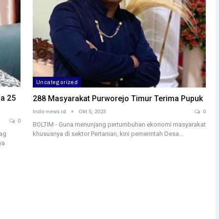
Uncategorized
da 25
288 Masyarakat Purworejo Timur Terima Pupuk
Indo-news.id
Okt 5, 2023
0
0
BOLTIM - Guna menunjang pertumbuhan ekonomi masyarakat
khususnya di sektor Pertanian, kini pemerintah Desa…
yag
ya