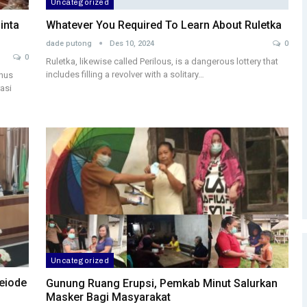
Uncategorized
inta
Whatever You Required To Learn About Ruletka
dade putong
Des 10, 2024
0
0
Ruletka, likewise called Perilous, is a dangerous lottery that
includes filling a revolver with a solitary…
nus
asi
Uncategorized
eiode
Gunung Ruang Erupsi, Pemkab Minut Salurkan
Masker Bagi Masyarakat