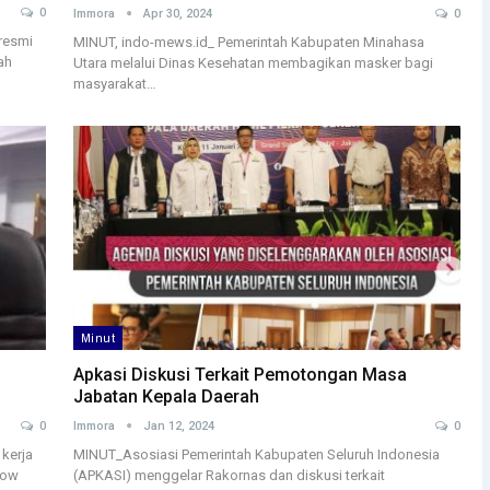
0
Immora
Apr 30, 2024
0
resmi
MINUT, indo-mews.id_ Pemerintah Kabupaten Minahasa
ah
Utara melalui Dinas Kesehatan membagikan masker bagi
masyarakat…
Minut
Apkasi Diskusi Terkait Pemotongan Masa
Jabatan Kepala Daerah
0
Immora
Jan 12, 2024
0
kerja
MINUT_Asosiasi Pemerintah Kabupaten Seluruh Indonesia
dow
(APKASI) menggelar Rakornas dan diskusi terkait