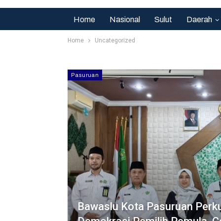
Home
Nasional
Sulut
Daerah
Home
Uncategorized
Pasuruan
Bawaslu Kota Pasuruan Perku