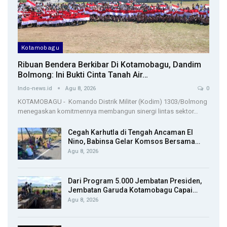
Kotamobagu
Ribuan Bendera Berkibar Di Kotamobagu, Dandim
Bolmong: Ini Bukti Cinta Tanah Air…
Indo-news.id
Agu 8, 2026
0
KOTAMOBAGU - Komando Distrik Militer (Kodim) 1303/Bolmong
menegaskan komitmennya membangun sinergi lintas sektor…
Cegah Karhutla di Tengah Ancaman El
Nino, Babinsa Gelar Komsos Bersama…
Agu 8, 2026
Dari Program 5.000 Jembatan Presiden,
Jembatan Garuda Kotamobagu Capai…
Agu 8, 2026