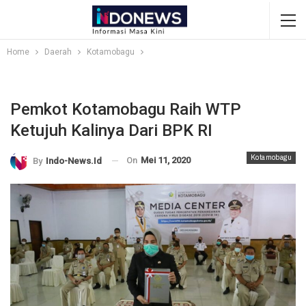
Home
Daerah
Kotamobagu
Pemkot Kotamobagu Raih WTP
Ketujuh Kalinya Dari BPK RI
Kotamobagu
On
Mei 11, 2020
By
Indo-News.id