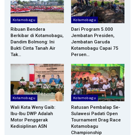
Kotamobagu
Kotamobagu
Ribuan Bendera
Dari Program 5.000
Berkibar di Kotamobagu,
Jembatan Presiden,
Dandim Bolmong: Ini
Jembatan Garuda
Bukti Cinta Tanah Air
Kotamobagu Capai 75
Tak…
Persen…
Kotamobagu
Kotamobagu
Wali Kota Weny Gaib:
Ratusan Pembalap Se-
Ibu-Ibu DWP Adalah
Sulawesi Padati Open
Motor Penggerak
Tournament Drag Race
Kedisiplinan ASN
Kotamobagu
Championship