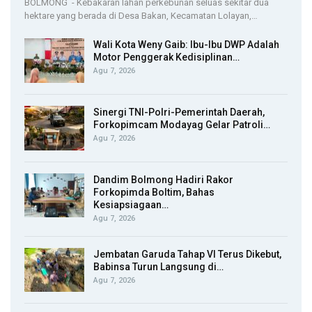
BOLMONG - Kebakaran lahan perkebunan seluas sekitar dua
hektare yang berada di Desa Bakan, Kecamatan Lolayan,…
Wali Kota Weny Gaib: Ibu-Ibu DWP Adalah
Motor Penggerak Kedisiplinan…
Agu 7, 2026
Sinergi TNI-Polri-Pemerintah Daerah,
Forkopimcam Modayag Gelar Patroli…
Agu 7, 2026
Dandim Bolmong Hadiri Rakor
Forkopimda Boltim, Bahas
Kesiapsiagaan…
Agu 7, 2026
Jembatan Garuda Tahap VI Terus Dikebut,
Babinsa Turun Langsung di…
Agu 7, 2026