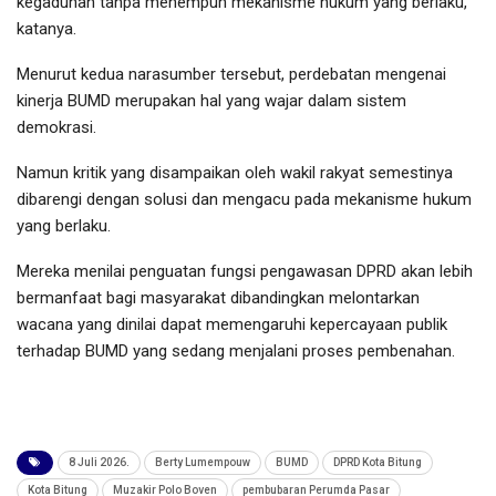
kegaduhan tanpa menempuh mekanisme hukum yang berlaku,”
katanya.
Menurut kedua narasumber tersebut, perdebatan mengenai
kinerja BUMD merupakan hal yang wajar dalam sistem
demokrasi.
Namun kritik yang disampaikan oleh wakil rakyat semestinya
dibarengi dengan solusi dan mengacu pada mekanisme hukum
yang berlaku.
Mereka menilai penguatan fungsi pengawasan DPRD akan lebih
bermanfaat bagi masyarakat dibandingkan melontarkan
wacana yang dinilai dapat memengaruhi kepercayaan publik
terhadap BUMD yang sedang menjalani proses pembenahan.
8 Juli 2026.
Berty Lumempouw
BUMD
DPRD Kota Bitung
Kota Bitung
Muzakir Polo Boven
pembubaran Perumda Pasar