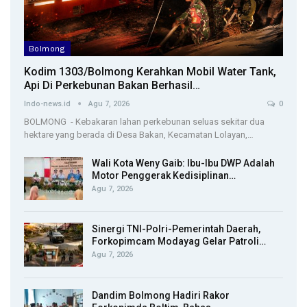
Bolmong
Kodim 1303/Bolmong Kerahkan Mobil Water Tank,
Api Di Perkebunan Bakan Berhasil…
Indo-news.id
Agu 7, 2026
0
BOLMONG - Kebakaran lahan perkebunan seluas sekitar dua
hektare yang berada di Desa Bakan, Kecamatan Lolayan,…
Wali Kota Weny Gaib: Ibu-Ibu DWP Adalah
Motor Penggerak Kedisiplinan…
Agu 7, 2026
Sinergi TNI-Polri-Pemerintah Daerah,
Forkopimcam Modayag Gelar Patroli…
Agu 7, 2026
Dandim Bolmong Hadiri Rakor