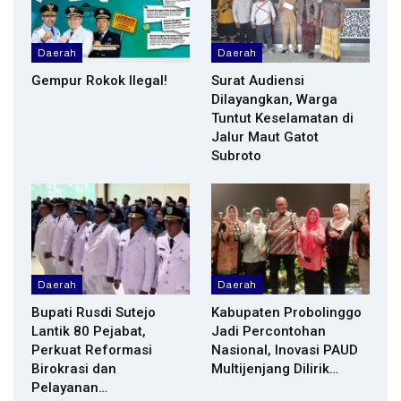
Daerah
Daerah
Gempur Rokok Ilegal!
Surat Audiensi
Dilayangkan, Warga
Tuntut Keselamatan di
Jalur Maut Gatot
Subroto
Daerah
Daerah
Bupati Rusdi Sutejo
Kabupaten Probolinggo
Lantik 80 Pejabat,
Jadi Percontohan
Perkuat Reformasi
Nasional, Inovasi PAUD
Birokrasi dan
Multijenjang Dilirik…
Pelayanan…