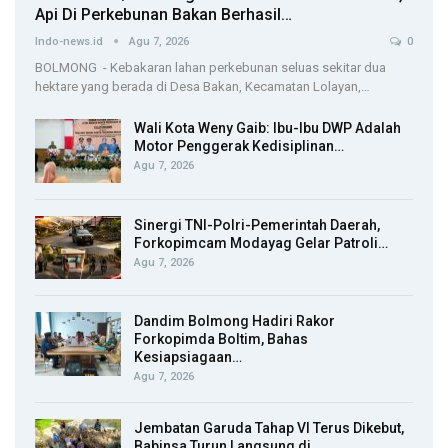
Api Di Perkebunan Bakan Berhasil…
Indo-news.id
Agu 7, 2026
0
BOLMONG - Kebakaran lahan perkebunan seluas sekitar dua
hektare yang berada di Desa Bakan, Kecamatan Lolayan,…
Wali Kota Weny Gaib: Ibu-Ibu DWP Adalah
Motor Penggerak Kedisiplinan…
Agu 7, 2026
Sinergi TNI-Polri-Pemerintah Daerah,
Forkopimcam Modayag Gelar Patroli…
Agu 7, 2026
Dandim Bolmong Hadiri Rakor
Forkopimda Boltim, Bahas
Kesiapsiagaan…
Agu 7, 2026
Jembatan Garuda Tahap VI Terus Dikebut,
Babinsa Turun Langsung di…