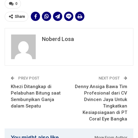
0
Share
Noberd Losa
PREV POST
NEXT POST
Khezi Ditangkap di
Denny Ansiga Bawa Tim
Pelabuhan Bitung saat
Profesional dari CV
Sembunyikan Ganja
Dvincen Jaya Untuk
dalam Sepatu
Tingkatkan
Kesiapsiagaan di PT
Coral Eye Bangka
You might also like
More From Author