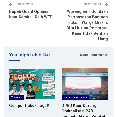
PREV POST
NEXT POST
Bupati Gusril Optimis
Wurangian – Sondakh
Kaur Kembali Raih WTP
Pertanyakan Bantuan
Hukum Warga Miskin,
Biro Hukum Pemprov :
Kami Tidak Berikan
Uang
You might also like
More From Author
Daerah
Kabupaten Kaur
Gempur Rokok Ilegal!
DPRD Kaur Dorong
Optimalisasi PAD
Tambak Udang, Pemkab