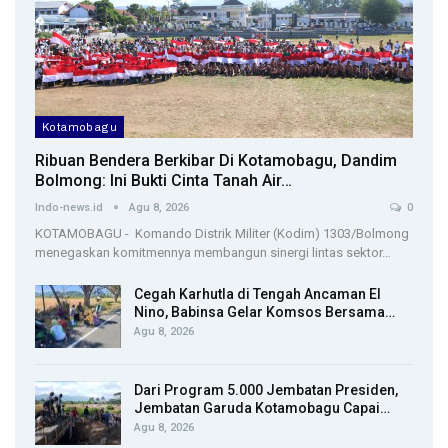
Kotamobagu
Ribuan Bendera Berkibar Di Kotamobagu, Dandim
Bolmong: Ini Bukti Cinta Tanah Air…
Indo-news.id
Agu 8, 2026
0
KOTAMOBAGU - Komando Distrik Militer (Kodim) 1303/Bolmong
menegaskan komitmennya membangun sinergi lintas sektor…
Cegah Karhutla di Tengah Ancaman El
Nino, Babinsa Gelar Komsos Bersama…
Agu 8, 2026
Dari Program 5.000 Jembatan Presiden,
Jembatan Garuda Kotamobagu Capai…
Agu 8, 2026