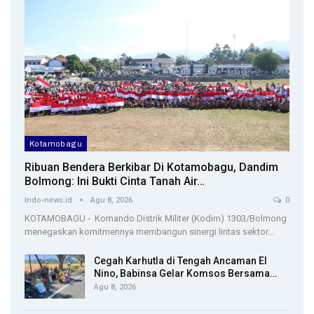
Kotamobagu
Ribuan Bendera Berkibar Di Kotamobagu, Dandim
Bolmong: Ini Bukti Cinta Tanah Air…
Indo-news.id
Agu 8, 2026
0
KOTAMOBAGU - Komando Distrik Militer (Kodim) 1303/Bolmong
menegaskan komitmennya membangun sinergi lintas sektor…
Cegah Karhutla di Tengah Ancaman El
Nino, Babinsa Gelar Komsos Bersama…
Agu 8, 2026