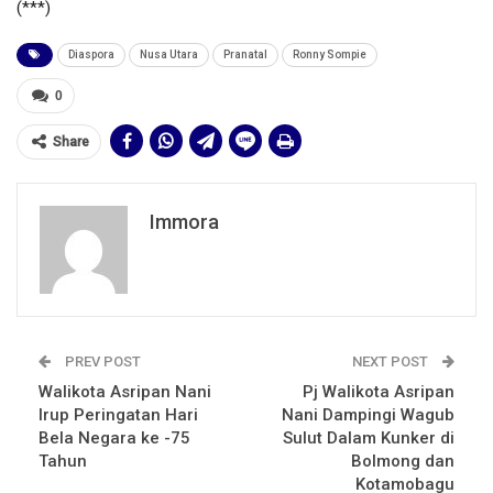
(***)
Diaspora
Nusa Utara
Pranatal
Ronny Sompie
0
Share
Immora
PREV POST
NEXT POST
Walikota Asripan Nani
Pj Walikota Asripan
Irup Peringatan Hari
Nani Dampingi Wagub
Bela Negara ke -75
Sulut Dalam Kunker di
Tahun
Bolmong dan
Kotamobagu