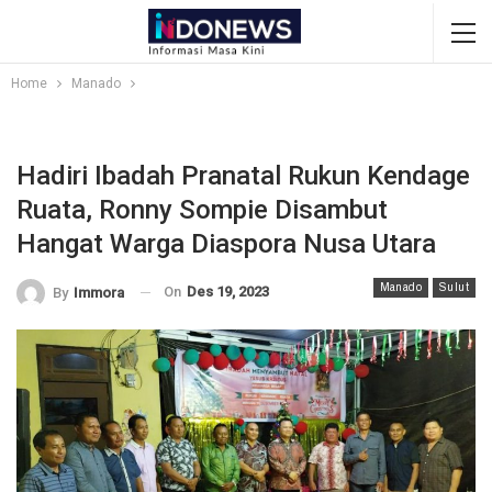
Home
Manado
Hadiri Ibadah Pranatal Rukun Kendage
Ruata, Ronny Sompie Disambut
Hangat Warga Diaspora Nusa Utara
Manado
Sulut
On
Des 19, 2023
By
Immora