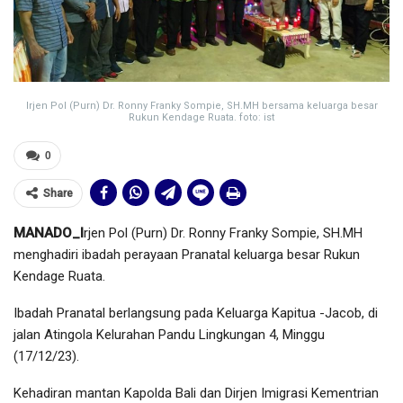
Irjen Pol (Purn) Dr. Ronny Franky Sompie, SH.MH bersama keluarga besar
Rukun Kendage Ruata. foto: ist
0
Share
MANADO_I
rjen Pol (Purn) Dr. Ronny Franky Sompie, SH.MH
menghadiri ibadah perayaan Pranatal keluarga besar Rukun
Kendage Ruata.
Ibadah Pranatal berlangsung pada Keluarga Kapitua -Jacob, di
jalan Atingola Kelurahan Pandu Lingkungan 4, Minggu
(17/12/23).
Kehadiran mantan Kapolda Bali dan Dirjen Imigrasi Kementrian