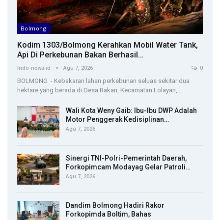
Bolmong
Kodim 1303/Bolmong Kerahkan Mobil Water Tank,
Api Di Perkebunan Bakan Berhasil…
Indo-news.id
Agu 7, 2026
0
BOLMONG - Kebakaran lahan perkebunan seluas sekitar dua
hektare yang berada di Desa Bakan, Kecamatan Lolayan,…
Wali Kota Weny Gaib: Ibu-Ibu DWP Adalah
Motor Penggerak Kedisiplinan…
Agu 7, 2026
Sinergi TNI-Polri-Pemerintah Daerah,
Forkopimcam Modayag Gelar Patroli…
Agu 7, 2026
Dandim Bolmong Hadiri Rakor
Forkopimda Boltim, Bahas