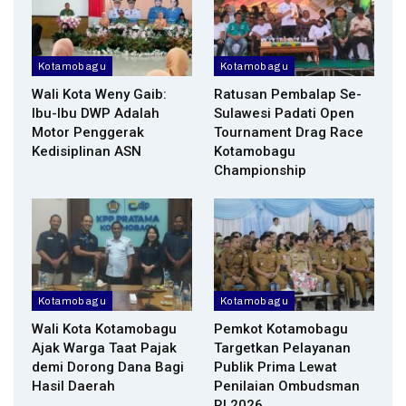
Kotamobagu
Kotamobagu
Wali Kota Weny Gaib:
Ratusan Pembalap Se-
Ibu-Ibu DWP Adalah
Sulawesi Padati Open
Motor Penggerak
Tournament Drag Race
Kedisiplinan ASN
Kotamobagu
Championship
Kotamobagu
Kotamobagu
Wali Kota Kotamobagu
Pemkot Kotamobagu
Ajak Warga Taat Pajak
Targetkan Pelayanan
demi Dorong Dana Bagi
Publik Prima Lewat
Hasil Daerah
Penilaian Ombudsman
RI 2026