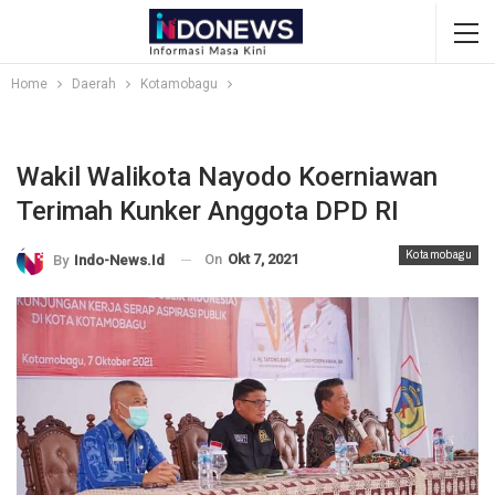
Home
Daerah
Kotamobagu
Wakil Walikota Nayodo Koerniawan
Terimah Kunker Anggota DPD RI
Kotamobagu
On
Okt 7, 2021
By
Indo-News.id