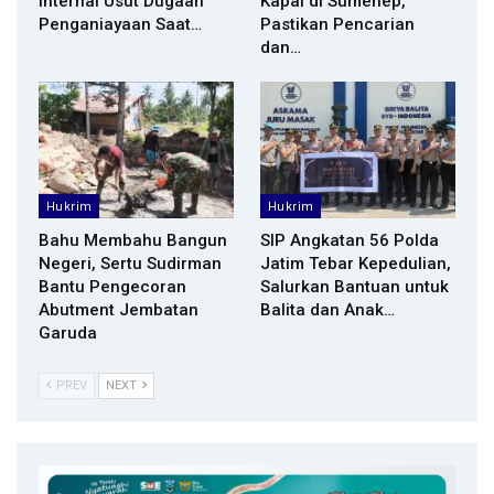
Internal Usut Dugaan
Kapal di Sumenep,
Penganiayaan Saat…
Pastikan Pencarian
dan…
Hukrim
Hukrim
Bahu Membahu Bangun
SIP Angkatan 56 Polda
Negeri, Sertu Sudirman
Jatim Tebar Kepedulian,
Bantu Pengecoran
Salurkan Bantuan untuk
Abutment Jembatan
Balita dan Anak…
Garuda
PREV
NEXT