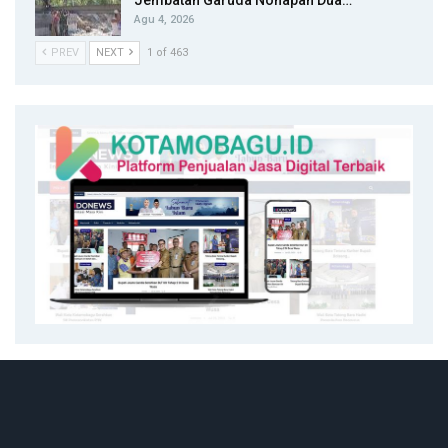
Agu 4, 2026
PREV
NEXT
1 of 463