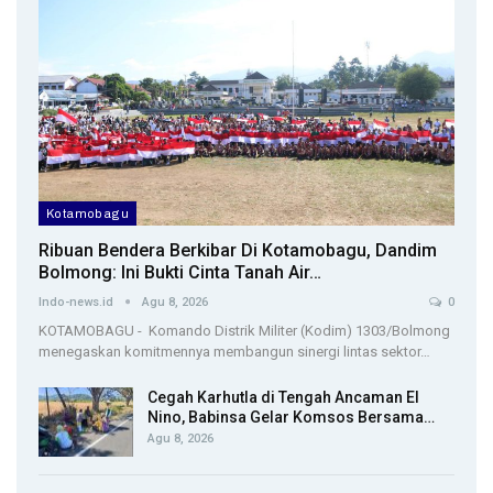
Kotamobagu
Ribuan Bendera Berkibar Di Kotamobagu, Dandim
Bolmong: Ini Bukti Cinta Tanah Air…
Indo-news.id
Agu 8, 2026
0
KOTAMOBAGU - Komando Distrik Militer (Kodim) 1303/Bolmong
menegaskan komitmennya membangun sinergi lintas sektor…
Cegah Karhutla di Tengah Ancaman El
Nino, Babinsa Gelar Komsos Bersama…
Agu 8, 2026