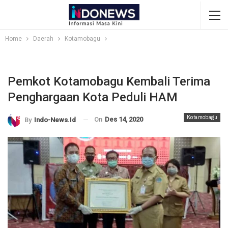
Home
Daerah
Kotamobagu
Pemkot Kotamobagu Kembali Terima
Penghargaan Kota Peduli HAM
Kotamobagu
On
Des 14, 2020
By
Indo-News.id