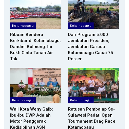
Kotamobagu
Kotamobagu
Ribuan Bendera
Dari Program 5.000
Berkibar di Kotamobagu,
Jembatan Presiden,
Dandim Bolmong: Ini
Jembatan Garuda
Bukti Cinta Tanah Air
Kotamobagu Capai 75
Tak…
Persen…
Kotamobagu
Kotamobagu
Wali Kota Weny Gaib:
Ratusan Pembalap Se-
Ibu-Ibu DWP Adalah
Sulawesi Padati Open
Motor Penggerak
Tournament Drag Race
Kedisiplinan ASN
Kotamobagu