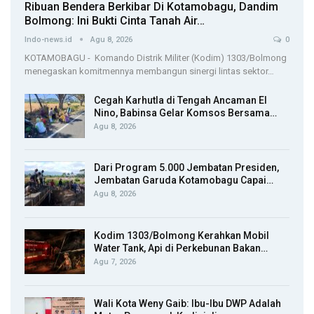
Ribuan Bendera Berkibar Di Kotamobagu, Dandim
Bolmong: Ini Bukti Cinta Tanah Air…
Indo-news.id
Agu 8, 2026
0
KOTAMOBAGU - Komando Distrik Militer (Kodim) 1303/Bolmong
menegaskan komitmennya membangun sinergi lintas sektor…
Cegah Karhutla di Tengah Ancaman El
Nino, Babinsa Gelar Komsos Bersama…
Agu 8, 2026
Dari Program 5.000 Jembatan Presiden,
Jembatan Garuda Kotamobagu Capai…
Agu 8, 2026
Kodim 1303/Bolmong Kerahkan Mobil
Water Tank, Api di Perkebunan Bakan…
Agu 7, 2026
Wali Kota Weny Gaib: Ibu-Ibu DWP Adalah