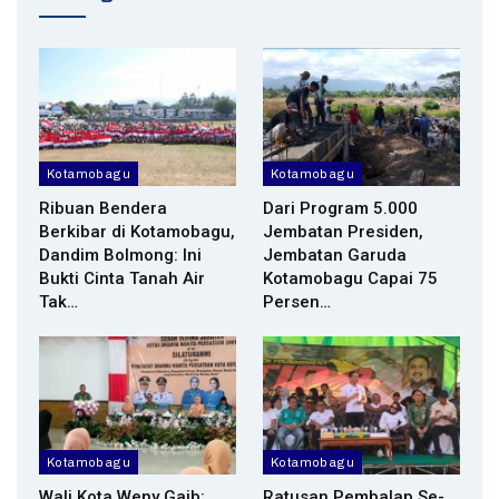
Kotamobagu
Kotamobagu
Ribuan Bendera
Dari Program 5.000
Berkibar di Kotamobagu,
Jembatan Presiden,
Dandim Bolmong: Ini
Jembatan Garuda
Bukti Cinta Tanah Air
Kotamobagu Capai 75
Tak…
Persen…
Kotamobagu
Kotamobagu
Wali Kota Weny Gaib:
Ratusan Pembalap Se-