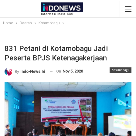
Home
Daerah
Kotamobagu
831 Petani di Kotamobagu Jadi
Peserta BPJS Ketenagakerjaan
Kotamobagu
On
Nov 5, 2020
By
Indo-News.id