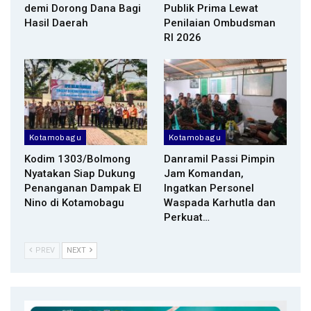
demi Dorong Dana Bagi
Publik Prima Lewat
Hasil Daerah
Penilaian Ombudsman
RI 2026
Kotamobagu
Kotamobagu
Kodim 1303/Bolmong
Danramil Passi Pimpin
Nyatakan Siap Dukung
Jam Komandan,
Penanganan Dampak El
Ingatkan Personel
Nino di Kotamobagu
Waspada Karhutla dan
Perkuat…
PREV
NEXT