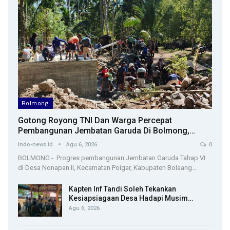
Bolmong
Gotong Royong TNI Dan Warga Percepat
Pembangunan Jembatan Garuda Di Bolmong,…
Indo-news.id
Agu 6, 2026
0
BOLMONG - Progres pembangunan Jembatan Garuda Tahap VI
di Desa Nonapan II, Kecamatan Poigar, Kabupaten Bolaang…
Kapten Inf Tandi Soleh Tekankan
Kesiapsiagaan Desa Hadapi Musim…
Agu 6, 2026