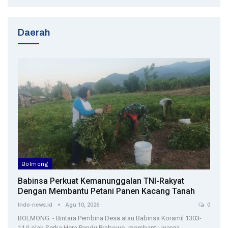
Daerah
Bolmong
Babinsa Perkuat Kemanunggalan TNI-Rakyat
Dengan Membantu Petani Panen Kacang Tanah
Indo-news.id
Agu 10, 2026
0
BOLMONG - Bintara Pembina Desa atau Babinsa Koramil 1303-
11/Lolak Serka Hera Pandu Prabowo, membantu warga