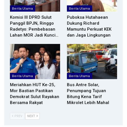
Berita Utama
Berita Utama
Komisi III DPRD Sulut
Puboksa Hutahaean
Panggil BPJN, Ringgo
Dukung Richard
Radetyo: Pembebasan
Mamuntu Perkuat KEK
Lahan MOR Jadi Kunci…
dan Jaga Lingkungan
Berita Utama
Berita Utama
Meriahkan HUT Ke-25,
Bus Antre Solar,
Mor Bastian Pastikan
Penumpang Tujuan
Demokrat Sulut Rayakan
Bitung Kena Tarif
Bersama Rakyat
Mikrolet Lebih Mahal
PREV
NEXT