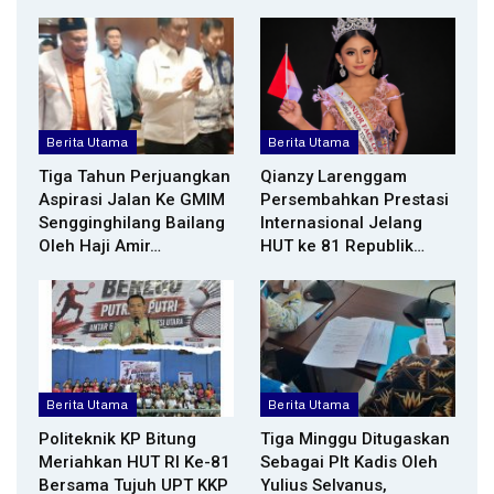
Berita Utama
Berita Utama
Tiga Tahun Perjuangkan
Qianzy Larenggam
Aspirasi Jalan Ke GMIM
Persembahkan Prestasi
Sengginghilang Bailang
Internasional Jelang
Oleh Haji Amir…
HUT ke 81 Republik…
Berita Utama
Berita Utama
Politeknik KP Bitung
Tiga Minggu Ditugaskan
Meriahkan HUT RI Ke-81
Sebagai Plt Kadis Oleh
Bersama Tujuh UPT KKP
Yulius Selvanus,