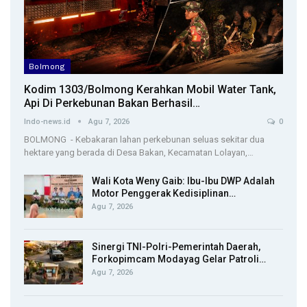
Bolmong
Kodim 1303/Bolmong Kerahkan Mobil Water Tank,
Api Di Perkebunan Bakan Berhasil…
Indo-news.id
Agu 7, 2026
0
BOLMONG - Kebakaran lahan perkebunan seluas sekitar dua
hektare yang berada di Desa Bakan, Kecamatan Lolayan,…
Wali Kota Weny Gaib: Ibu-Ibu DWP Adalah
Motor Penggerak Kedisiplinan…
Agu 7, 2026
Sinergi TNI-Polri-Pemerintah Daerah,
Forkopimcam Modayag Gelar Patroli…
Agu 7, 2026