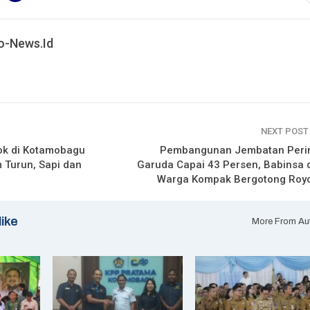
o-News.id
NEXT POS
ok di Kotamobagu
Pembangunan Jembatan Perin
m Turun, Sapi dan
Garuda Capai 43 Persen, Babinsa 
Warga Kompak Bergotong Roy
like
More From Au