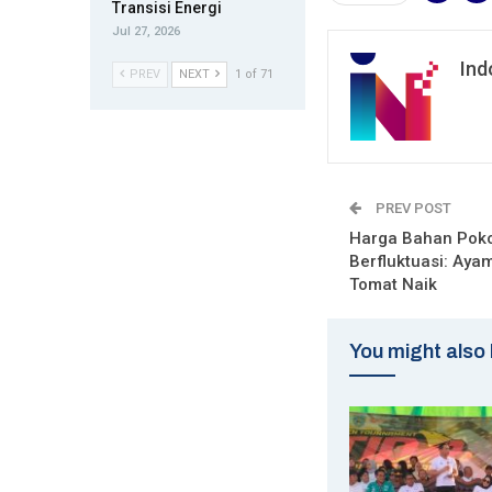
Transisi Energi
Jul 27, 2026
Ind
PREV
NEXT
1 of 71
PREV POST
Harga Bahan Pok
Berfluktuasi: Aya
Tomat Naik
You might also 