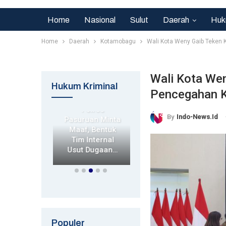
Home
Nasional
Sulut
Daerah
Huk
Home
Daerah
Kotamobagu
Wali Kota Weny Gaib Teken
Wali Kota We
rim
Hukum Kriminal
Pencegahan K
Hukrim
Hukrim
sek
orejo
Polres
Kapolda Jatim
By
Indo-News.id
n Nobar
Pasuruan Minta
Tinjau Korban
aya Vs
Maaf, Bentuk
Kecelakaan
sib,
Tim Internal
Kapal Di
dkan…
Usut Dugaan…
Sumenep,…
Populer