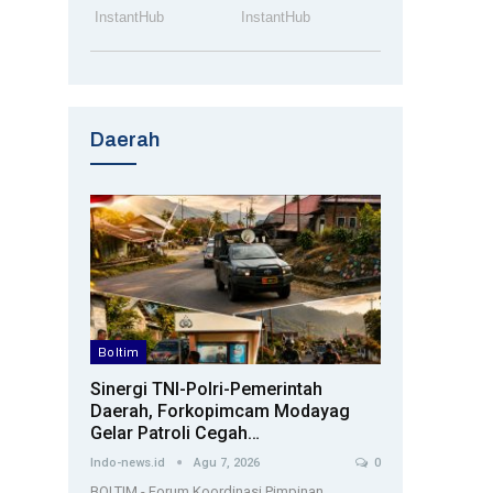
Daerah
Boltim
Sinergi TNI-Polri-Pemerintah
Daerah, Forkopimcam Modayag
Gelar Patroli Cegah…
Indo-news.id
Agu 7, 2026
0
BOLTIM - Forum Koordinasi Pimpinan