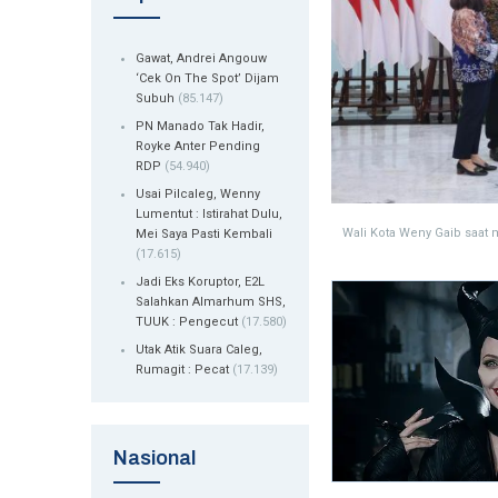
Gawat, Andrei Angouw
‘Cek On The Spot’ Dijam
Subuh
(85.147)
PN Manado Tak Hadir,
Royke Anter Pending
RDP
(54.940)
Usai Pilcaleg, Wenny
Lumentut : Istirahat Dulu,
Wali Kota Weny Gaib saa
Mei Saya Pasti Kembali
(17.615)
Jadi Eks Koruptor, E2L
Salahkan Almarhum SHS,
TUUK : Pengecut
(17.580)
Utak Atik Suara Caleg,
Rumagit : Pecat
(17.139)
Nasional