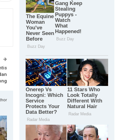
T
tis
dan
ong
thor