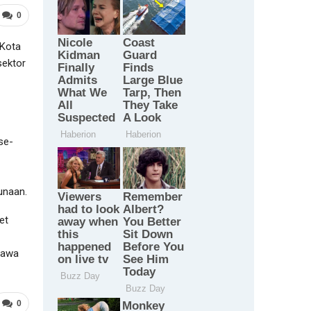
0
 Kota
sektor
se-
unaan.
et
ibawa
0