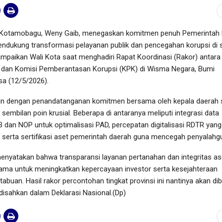
 Kotamobagu, Weny Gaib, menegaskan komitmen penuh Pemerintah
ukung transformasi pelayanan publik dan pencegahan korupsi di 
sampaikan Wali Kota saat menghadiri Rapat Koordinasi (Rakor) antara
dan Komisi Pemberantasan Korupsi (KPK) di Wisma Negara, Bumi
sa (12/5/2026).
kan dengan penandatanganan komitmen bersama oleh kepala daerah 
 sembilan poin krusial. Beberapa di antaranya meliputi integrasi data
IB dan NOP untuk optimalisasi PAD, percepatan digitalisasi RDTR yang
 serta sertifikasi aset pemerintah daerah guna mencegah penyalahg
enyatakan bahwa transparansi layanan pertanahan dan integritas as
tama untuk meningkatkan kepercayaan investor serta kesejahteraan
abuan. Hasil rakor percontohan tingkat provinsi ini nantinya akan d
 disahkan dalam Deklarasi Nasional.(Dp)