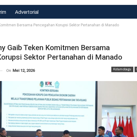
rim
Advertorial
 Komitmen Bersama Pencegahan Korupsi Sektor Pertanahan di Manado
ny Gaib Teken Komitmen Bersama
orupsi Sektor Pertanahan di Manado
Hukrim
Hukrim
Bahu Membahu
Satlantas Polres
Kotamobagu
On
Mei 12, 2026
Bangun Negeri,
Pasuruan Kota
Sertu Sudirman
Gerak Cepat
Bantu
Urai Kemacetan
Pengecoran…
Di…