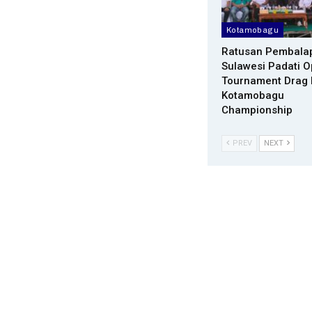
Kotamobagu
Ratusan Pembala
Sulawesi Padati 
Tournament Drag
Kotamobagu
Championship
PREV
NEXT