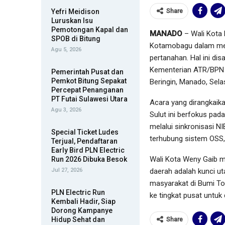
Yefri Meidison
Share
Luruskan Isu
Pemotongan Kapal dan
MANADO
– Wali Kota
SPOB di Bitung
Kotamobagu dalam mend
Agu 5, 2026
pertanahan. Hal ini di
Kementerian ATR/BPN 
Pemerintah Pusat dan
Pemkot Bitung Sepakat
Beringin, Manado, Sela
Percepat Penanganan
PT Futai Sulawesi Utara
Acara yang dirangkai
Agu 3, 2026
Sulut ini berfokus pada
melalui sinkronisasi N
Special Ticket Ludes
terhubung sistem OSS,
Terjual, Pendaftaran
Early Bird PLN Electric
Wali Kota Weny Gaib m
Run 2026 Dibuka Besok
Jul 27, 2026
daerah adalah kunci u
masyarakat di Bumi Tot
PLN Electric Run
ke tingkat pusat untuk
Kembali Hadir, Siap
Dorong Kampanye
Hidup Sehat dan
Share