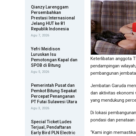
Qianzy Larenggam
Persembahkan
Prestasi Internasional
Jelang HUT ke 81
Republik Indonesia
Agu 7, 2026
Yefri Meidison
Luruskan Isu
Keterlibatan anggota T
Pemotongan Kapal dan
SPOB di Bitung
pendampingan wilayah,
Agu 5, 2026
pembangunan jembatan 
Pemerintah Pusat dan
Jembatan Garuda meru
Pemkot Bitung Sepakat
dan aktivitas ekonomi
Percepat Penanganan
yang mendukung percep
PT Futai Sulawesi Utara
Agu 3, 2026
Di lokasi pembangunan
pondasi dan penataan 
Special Ticket Ludes
Terjual, Pendaftaran
“Kami ingin memastik
Early Bird PLN Electric