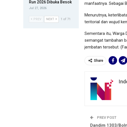
Run 2026 Dibuka Besok
manfaatnya. Sebagai B
Jul 27, 2026
Menurutnya, keterliba
PREV
NEXT
1 of 71
teritorial dan wujud k
Sementara itu, Warga 
semangat tambahan ba
jembatan tersebut. (Fa
Share
Ind
PREV POST
Dandim 1303/Bol