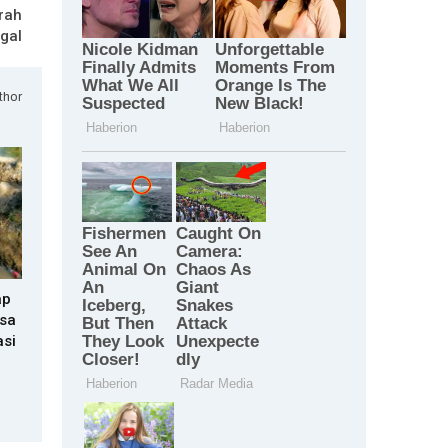
rah
ggal
thor
ap
nsa
asi