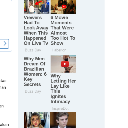
itas
unan
an
sakan