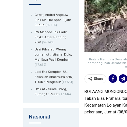
Gawat, Andrei Angouw
‘Cek On The Spot’ Dijam
Subuh
(85.155)
PN Manado Tak Hadir,
Royke Anter Pending
RDP
(54.943)
Usai Pilcaleg, Wenny
Lumentut : Istirahat Dulu,
Bintara Pembina Desa at
Mei Saya Pasti Kembali
pembangunan Jembatan Ga
(17.619)
e
Jadi Eks Koruptor, E2L
Salahkan Almarhum SHS,
Share
TUUK : Pengecut
(17.584)
Utak Atik Suara Caleg,
BOLAANG MONGONDOW –
Rumagit : Pecat
(17.146)
Tabah Bias Prahara, 
Kecamatan Lolayan Kab
pekerjaan, Jumat (08/
Nasional