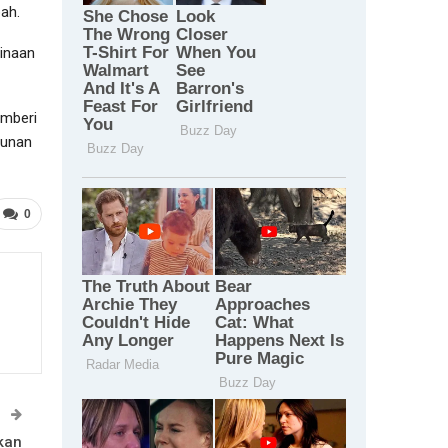
ah.
inaan
emberi
gunan
0
T
kan