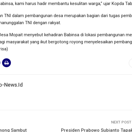
abinsa, kami harus hadir membantu kesulitan warga,” ujar Kopda Tab
tan TNI dalam pembangunan desa merupakan bagian dari tugas pemb
emanunggalan TNI dengan rakyat.
Desa Mopait menyebut kehadiran Babinsa di lokasi pembangunan m
gi masyarakat yang ikut bergotong royong menyelesaikan pemban
risa)
o-News.id
NEXT POS
mong Sambut
Presiden Prabowo Subianto Tapa