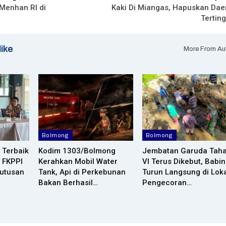
Menhan RI di
Kaki Di Miangas, Hapuskan Dae
Tertin
like
More From Au
Bolmong
Bolmong
 Terbaik
Kodim 1303/Bolmong
Jembatan Garuda Tah
 FKPPI
Kerahkan Mobil Water
VI Terus Dikebut, Babi
Putusan
Tank, Api di Perkebunan
Turun Langsung di Lok
Bakan Berhasil…
Pengecoran…