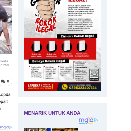
bantu
erator
0
Kopda
pait
i