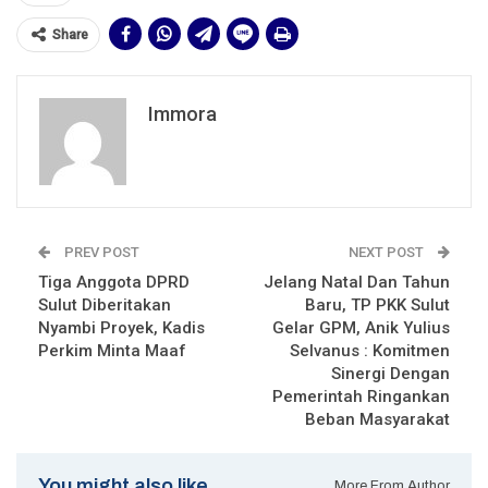
Share
Immora
PREV POST
NEXT POST
Tiga Anggota DPRD
Jelang Natal Dan Tahun
Sulut Diberitakan
Baru, TP PKK Sulut
Nyambi Proyek, Kadis
Gelar GPM, Anik Yulius
Perkim Minta Maaf
Selvanus : Komitmen
Sinergi Dengan
Pemerintah Ringankan
Beban Masyarakat
You might also like
More From Author