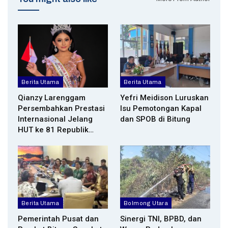
Berita Utama
Berita Utama
Qianzy Larenggam
Yefri Meidison Luruskan
Persembahkan Prestasi
Isu Pemotongan Kapal
Internasional Jelang
dan SPOB di Bitung
HUT ke 81 Republik…
Berita Utama
Bolmong Utara
Pemerintah Pusat dan
Sinergi TNI, BPBD, dan