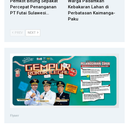
Pemkot Bitung Sepakat
Warga Padamkan
Percepat Penanganan
Kebakaran Lahan di
PT Futai Sulawesi…
Perbatasan Kaimanga-
Paku
PREV
NEXT
Flyaer