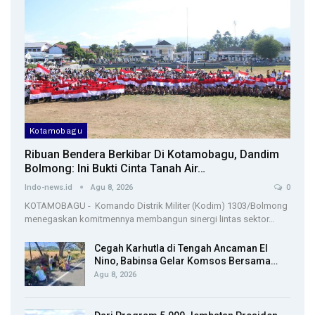
Kotamobagu
Ribuan Bendera Berkibar Di Kotamobagu, Dandim
Bolmong: Ini Bukti Cinta Tanah Air…
Indo-news.id
Agu 8, 2026
0
KOTAMOBAGU - Komando Distrik Militer (Kodim) 1303/Bolmong
menegaskan komitmennya membangun sinergi lintas sektor…
Cegah Karhutla di Tengah Ancaman El
Nino, Babinsa Gelar Komsos Bersama…
Agu 8, 2026