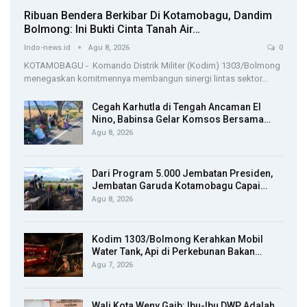
Ribuan Bendera Berkibar Di Kotamobagu, Dandim
Bolmong: Ini Bukti Cinta Tanah Air…
Indo-news.id
Agu 8, 2026
0
KOTAMOBAGU - Komando Distrik Militer (Kodim) 1303/Bolmong
menegaskan komitmennya membangun sinergi lintas sektor…
Cegah Karhutla di Tengah Ancaman El
Nino, Babinsa Gelar Komsos Bersama…
Agu 8, 2026
Dari Program 5.000 Jembatan Presiden,
Jembatan Garuda Kotamobagu Capai…
Agu 8, 2026
Kodim 1303/Bolmong Kerahkan Mobil
Water Tank, Api di Perkebunan Bakan…
Agu 7, 2026
Wali Kota Weny Gaib: Ibu-Ibu DWP Adalah