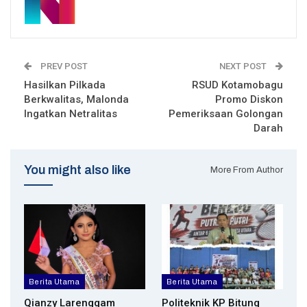
PREV POST
NEXT POST
Hasilkan Pilkada
RSUD Kotamobagu
Berkwalitas, Malonda
Promo Diskon
Ingatkan Netralitas
Pemeriksaan Golongan
Darah
You might also like
More From Author
Berita Utama
Berita Utama
Qianzy Larenggam
Politeknik KP Bitung