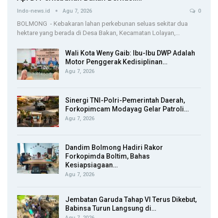
Indo-news.id
Agu 7, 2026
0
BOLMONG - Kebakaran lahan perkebunan seluas sekitar dua
hektare yang berada di Desa Bakan, Kecamatan Lolayan,…
Wali Kota Weny Gaib: Ibu-Ibu DWP Adalah
Motor Penggerak Kedisiplinan…
Agu 7, 2026
Sinergi TNI-Polri-Pemerintah Daerah,
Forkopimcam Modayag Gelar Patroli…
Agu 7, 2026
Dandim Bolmong Hadiri Rakor
Forkopimda Boltim, Bahas
Kesiapsiagaan…
Agu 7, 2026
Jembatan Garuda Tahap VI Terus Dikebut,
Babinsa Turun Langsung di…
Agu 7, 2026