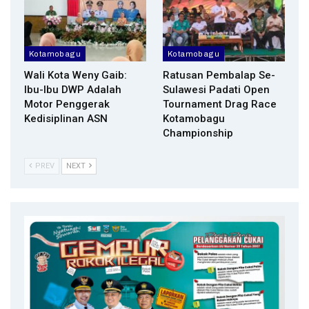
Kotamobagu
Kotamobagu
Wali Kota Weny Gaib:
Ratusan Pembalap Se-
Ibu-Ibu DWP Adalah
Sulawesi Padati Open
Motor Penggerak
Tournament Drag Race
Kedisiplinan ASN
Kotamobagu
Championship
PREV
NEXT