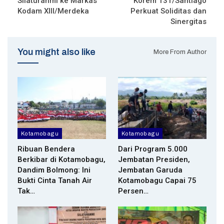
Silaturahmi ke Markas
Korem 131/Santiago
Kodam XIII/Merdeka
Perkuat Soliditas dan
Sinergitas
You might also like
More From Author
Kotamobagu
Kotamobagu
Ribuan Bendera
Dari Program 5.000
Berkibar di Kotamobagu,
Jembatan Presiden,
Dandim Bolmong: Ini
Jembatan Garuda
Bukti Cinta Tanah Air
Kotamobagu Capai 75
Tak…
Persen…