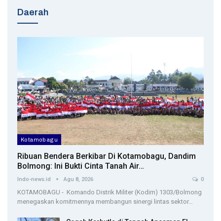
Daerah
Kotamobagu
Ribuan Bendera Berkibar Di Kotamobagu, Dandim
Bolmong: Ini Bukti Cinta Tanah Air…
Indo-news.id
Agu 8, 2026
0
KOTAMOBAGU - Komando Distrik Militer (Kodim) 1303/Bolmong
menegaskan komitmennya membangun sinergi lintas sektor…