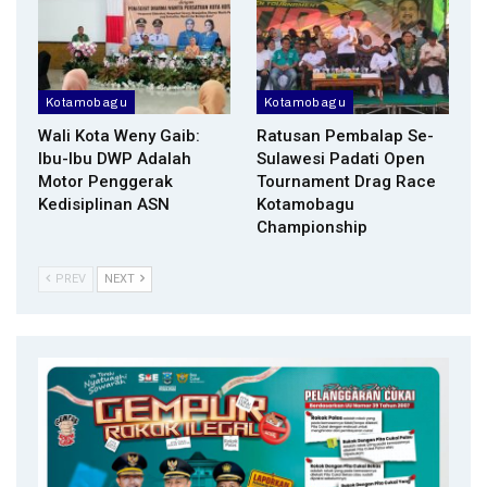
Kotamobagu
Kotamobagu
Wali Kota Weny Gaib:
Ratusan Pembalap Se-
Ibu-Ibu DWP Adalah
Sulawesi Padati Open
Motor Penggerak
Tournament Drag Race
Kedisiplinan ASN
Kotamobagu
Championship
PREV
NEXT