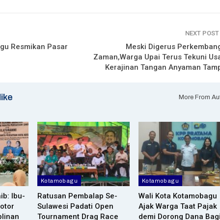
NEXT POS
gu Resmikan Pasar
Meski Digerus Perkemban
Zaman,Warga Upai Terus Tekuni Us
Kerajinan Tangan Anyaman Tam
like
More From Au
Kotamobagu
Kotamobagu
ib: Ibu-
Ratusan Pembalap Se-
Wali Kota Kotamobagu
otor
Sulawesi Padati Open
Ajak Warga Taat Pajak
plinan
Tournament Drag Race
demi Dorong Dana Bag