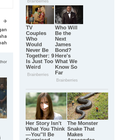
T
gan
aha
pah
thor
i