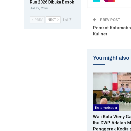
Run 2026 Dibuka Besok
Jul 27, 2026
PREV POST
PREV
NEXT
1 of 71
Pemkot Kotamoba
Kuliner
You might also 
Kotamobagu
Wali Kota Weny Ga
Ibu DWP Adalah M
Penggerak Kedisi