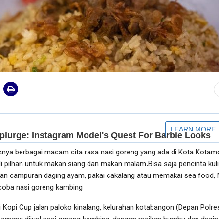
a berbagai macam cita rasa nasi goreng yang ada di Kota Kotam
i pilhan untuk makan siang dan makan malam
.
Bisa saja pencinta kuli
an campuran daging ayam, pakai cakalang atau memakai sea food,
coba nasi goreng kambing
di Kopi Cup jalan paloko kinalang, kelurahan kotabangon (Depan Polre
memang dijual nasi goreng kambing, dengan racikan bumbu dan dagin