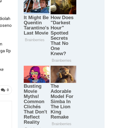
diolah
Roseno
an
rga Rp
ke
0