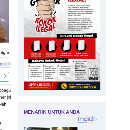
0
obagu,
ner ini
 Nah
s
g