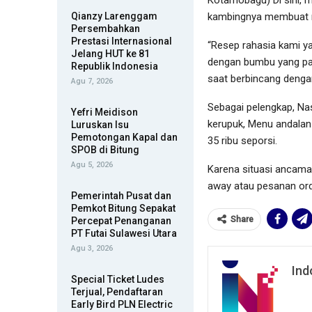
kambingnya membuat na
Qianzy Larenggam
Persembahkan
Prestasi Internasional
“Resep rahasia kami y
Jelang HUT ke 81
dengan bumbu yang pa
Republik Indonesia
saat berbincang denga
Agu 7, 2026
Sebagai pelengkap, Na
Yefri Meidison
kerupuk, Menu andalan
Luruskan Isu
Pemotongan Kapal dan
35 ribu seporsi.
SPOB di Bitung
Agu 5, 2026
Karena situasi ancama
away atau pesanan ord
Pemerintah Pusat dan
Pemkot Bitung Sepakat
Share
Percepat Penanganan
PT Futai Sulawesi Utara
Agu 3, 2026
Ind
Special Ticket Ludes
Terjual, Pendaftaran
Early Bird PLN Electric