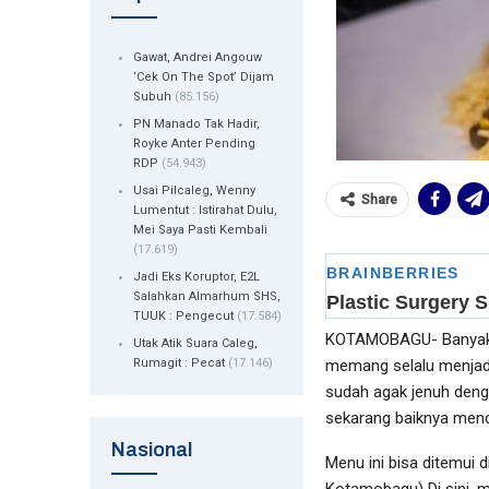
Gawat, Andrei Angouw
‘Cek On The Spot’ Dijam
Subuh
(85.156)
PN Manado Tak Hadir,
Royke Anter Pending
RDP
(54.943)
Usai Pilcaleg, Wenny
Share
Lumentut : Istirahat Dulu,
Mei Saya Pasti Kembali
(17.619)
Jadi Eks Koruptor, E2L
Salahkan Almarhum SHS,
TUUK : Pengecut
(17.584)
KOTAMOBAGU- Banyakny
Utak Atik Suara Caleg,
memang selalu menjad
Rumagit : Pecat
(17.146)
sudah agak jenuh deng
sekarang baiknya men
Nasional
Menu ini bisa ditemui 
Kotamobagu) Di sini, 