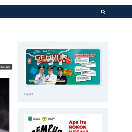
mobagu
Flyaer