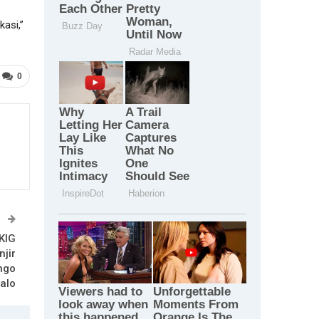
kasi,”
0
T
KIG
jir
ngo
alo