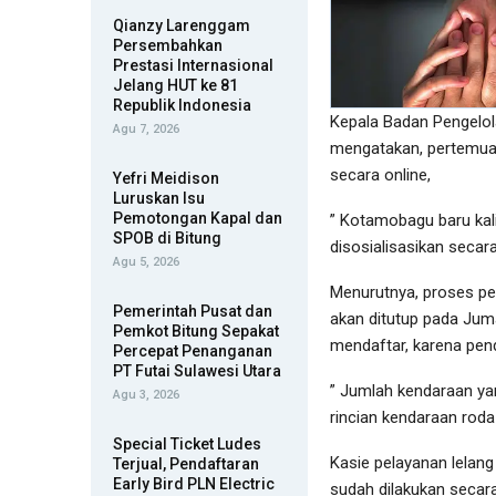
Qianzy Larenggam
Persembahkan
Prestasi Internasional
Jelang HUT ke 81
Republik Indonesia
Kepala Badan Pengelo
Agu 7, 2026
mengatakan, pertemuan 
secara online,
Yefri Meidison
Luruskan Isu
Pemotongan Kapal dan
” Kotamobagu baru kali
SPOB di Bitung
disosialisasikan secar
Agu 5, 2026
Menurutnya, proses pe
Pemerintah Pusat dan
akan ditutup pada Jum
Pemkot Bitung Sepakat
mendaftar, karena pend
Percepat Penanganan
PT Futai Sulawesi Utara
” Jumlah kendaraan ya
Agu 3, 2026
rincian kendaraan roda
Special Ticket Ludes
Kasie pelayanan lelan
Terjual, Pendaftaran
Early Bird PLN Electric
sudah dilakukan secara