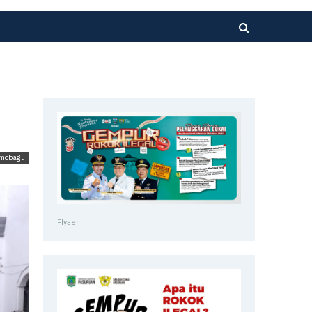
mobagu
Flyaer