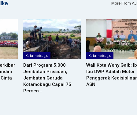
like
More From Au
Kotamobagu
Kotamobagu
erkibar
Dari Program 5.000
Wali Kota Weny Gaib: I
andim
Jembatan Presiden,
Ibu DWP Adalah Motor
 Cinta
Jembatan Garuda
Penggerak Kedisiplina
Kotamobagu Capai 75
ASN
Persen…