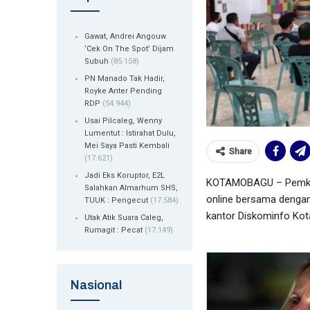
Gawat, Andrei Angouw
‘Cek On The Spot’ Dijam
Subuh
(85.158)
PN Manado Tak Hadir,
Royke Anter Pending
RDP
(54.944)
Usai Pilcaleg, Wenny
Lumentut : Istirahat Dulu,
Mei Saya Pasti Kembali
Share
(17.621)
Jadi Eks Koruptor, E2L
KOTAMOBAGU – Pemkot 
Salahkan Almarhum SHS,
online bersama dengan
TUUK : Pengecut
(17.584)
kantor Diskominfo Ko
Utak Atik Suara Caleg,
Rumagit : Pecat
(17.149)
Nasional