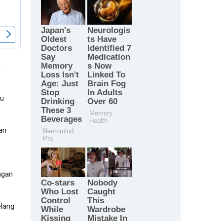
g
lu
an
ngan
elang