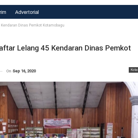
rim
Advertorial
 45 Kendaran Dinas Pemkot Kotamobagu
Daftar Lelang 45 Kendaran Dinas Pemkot
Hukrim
Hukrim
Demi
Kapolda Jatim
Kepentingan
Kota
On
Sep 16, 2020
Tinjau Korban
Terbaik Anak,
Kecelakaan
LPA Dan GM
Kapal Di
FKPPI Minta
Sumenep,…
MA…