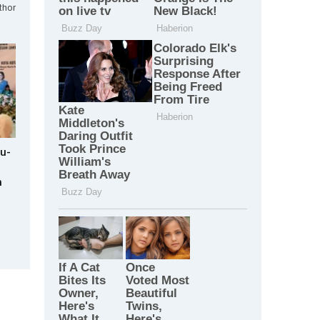
thor
bu-
n