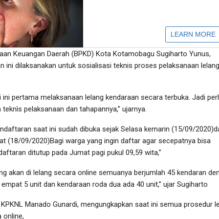
laan Keuangan Daerah (BPKD) Kota Kotamobagu Sugiharto Yunus,
ini dilaksanakan untuk sosialisasi teknis proses pelaksanaan lelan
 ini pertama melaksanaan lelang kendaraan secara terbuka. Jadi per
a teknìs pelaksanaan dan tahapannya,” ujarnya.
ndaftaran saat ini sudah dibuka sejak Selasa kemarin (15/09/2020)d
at (18/09/2020)Bagi warga yang ingin daftar agar secepatnya bisa
aftaran ditutup pada Jumat pagi pukul 09,59 wita,”
ng akan di lelang secara online semuanya berjumlah 45 kendaran de
 empat 5 unit dan kendaraan roda dua ada 40 unit,” ujar Sugiharto
g KPKNL Manado Gunardi, mengungkapkan saat ini semua prosedur l
 online,