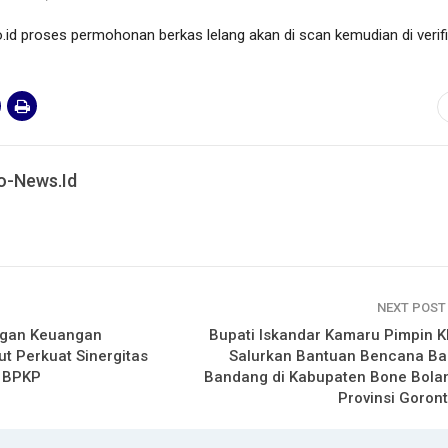
o.id proses permohonan berkas lelang akan di scan kemudian di verifi
o-News.id
NEXT POS
gan Keuangan
Bupati Iskandar Kamaru Pimpin K
ut Perkuat Sinergitas
Salurkan Bantuan Bencana Ban
 BPKP
Bandang di Kabupaten Bone Bola
Provinsi Goront