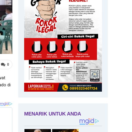
0
wat
ado di