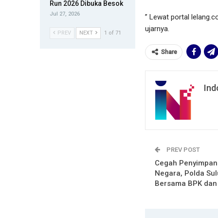
Run 2026 Dibuka Besok
Jul 27, 2026
” Lewat portal lelang.c
ujarnya.
PREV
NEXT
1 of 71
Share
Ind
PREV POST
Cegah Penyimpan
Negara, Polda Sul
Bersama BPK dan