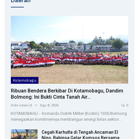
Daerah
Kotamobagu
Ribuan Bendera Berkibar Di Kotamobagu, Dandim
Bolmong: Ini Bukti Cinta Tanah Air…
Indo-news.id
Agu 8, 2026
0
KOTAMOBAGU - Komando Distrik Militer (Kodim) 1303/Bolmong
menegaskan komitmennya membangun sinergi lintas sektor…
Cegah Karhutla di Tengah Ancaman El
Nino, Babinsa Gelar Komsos Bersama…