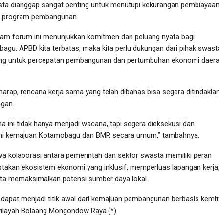
asta dianggap sangat penting untuk menutupi kekurangan pembiayaan
i program pembangunan.
alam forum ini menunjukkan komitmen dan peluang nyata bagi
u. APBD kita terbatas, maka kita perlu dukungan dari pihak swast
nting untuk percepatan pembangunan dan pertumbuhan ekonomi daera
erharap, rencana kerja sama yang telah dibahas bisa segera ditindaklan
ngan.
a ini tidak hanya menjadi wacana, tapi segera dieksekusi dan
mi kemajuan Kotamobagu dan BMR secara umum,” tambahnya.
 kolaborasi antara pemerintah dan sektor swasta memiliki peran
ptakan ekosistem ekonomi yang inklusif, memperluas lapangan kerja
a memaksimalkan potensi sumber daya lokal.
 dapat menjadi titik awal dari kemajuan pembangunan berbasis kemi
 wilayah Bolaang Mongondow Raya.(*)