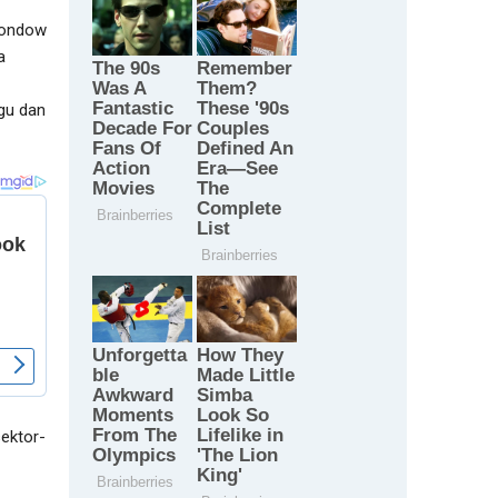
ngondow
a
gu dan
ektor-