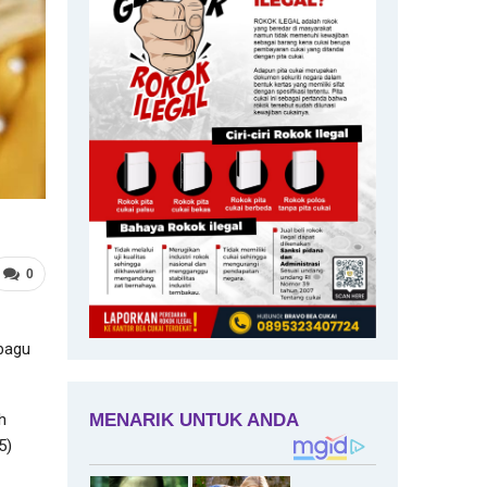
0
bagu
h
5)