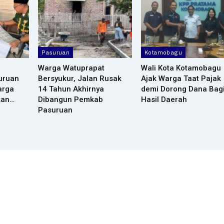
Pasuruan
Kotamobagu
Warga Watuprapat
Wali Kota Kotamobagu
uruan
Bersyukur, Jalan Rusak
Ajak Warga Taat Pajak
arga
14 Tahun Akhirnya
demi Dorong Dana Bag
kan…
Dibangun Pemkab
Hasil Daerah
Pasuruan