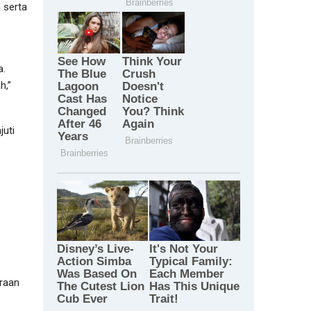
 serta
a.
h,”
juti
,
traan