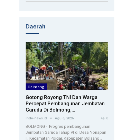
Daerah
Bolmong
Gotong Royong TNI Dan Warga
Percepat Pembangunan Jembatan
Garuda Di Bolmong,…
Indo-news.id
Agu 6, 2026
0
BOLMONG - Progres pembangunan
Jembatan Garuda Tahap VI di Desa Nonapan
II, Kecamatan Poigar, Kabupaten Bolaang…