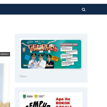
Hukrim
Satlantas Polres
intahan
Pasuruan Kota
Gerak Cepat
Urai Kemacetan
Di…
Flyaer