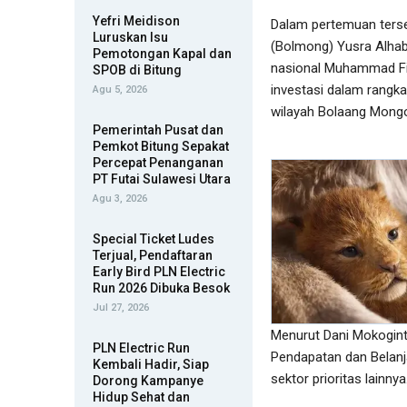
Yefri Meidison
Dalam pertemuan terse
Luruskan Isu
(Bolmong) Yusra Alhab
Pemotongan Kapal dan
nasional Muhammad Fi
SPOB di Bitung
investasi dalam rang
Agu 5, 2026
wilayah Bolaang Mong
Pemerintah Pusat dan
Pemkot Bitung Sepakat
Percepat Penanganan
PT Futai Sulawesi Utara
Agu 3, 2026
Special Ticket Ludes
Terjual, Pendaftaran
Early Bird PLN Electric
Run 2026 Dibuka Besok
Jul 27, 2026
Menurut Dani Mokogint
PLN Electric Run
Pendapatan dan Belanj
Kembali Hadir, Siap
sektor prioritas lainnya
Dorong Kampanye
Hidup Sehat dan