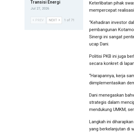
Transisi Energi
Keterlibatan pihak sw
Jul 27, 2026
mempercepat realisas
PREV
NEXT
1 of 71
“Kehadiran investor d
pembangunan Kotamobag
Sinergi ini sangat pe
ucap Dani.
Politisi PKB ini juga b
secara konkret di lapa
“Harapannya, kerja sam
diimplementasikan de
Dani menegaskan bahwa
strategis dalam menci
mendukung UMKM, sert
Langkah ini diharapkan
yang berkelanjutan di