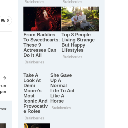
0
T
run
gan
thor