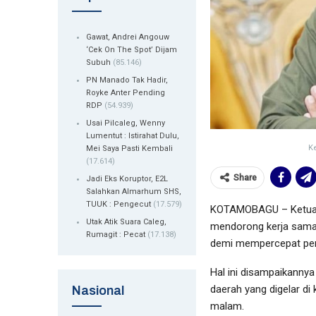
Gawat, Andrei Angouw
‘Cek On The Spot’ Dijam
Subuh
(85.146)
PN Manado Tak Hadir,
Royke Anter Pending
RDP
(54.939)
Usai Pilcaleg, Wenny
Lumentut : Istirahat Dulu,
K
Mei Saya Pasti Kembali
(17.614)
Share
Jadi Eks Koruptor, E2L
Salahkan Almarhum SHS,
TUUK : Pengecut
(17.579)
KOTAMOBAGU – Ketua K
Utak Atik Suara Caleg,
mendorong kerja sama 
Rumagit : Pecat
(17.138)
demi mempercepat pem
Hal ini disampaikanny
daerah yang digelar d
Nasional
malam.