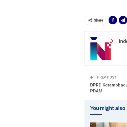
Share
Ind
PREV POST
DPRD Kotamobagu
PDAM
You might also 