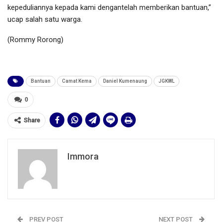
kepeduliannya kepada kami dengantelah memberikan bantuan,”
ucap salah satu warga.
(Rommy Rorong)
Bantuan
Camat Kema
Daniel Kumenaung
JGKWL
0
Share
Immora
PREV POST
NEXT POST