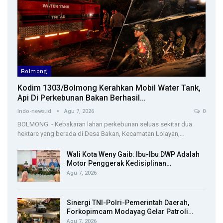
Bolmong
Kodim 1303/Bolmong Kerahkan Mobil Water Tank,
Api Di Perkebunan Bakan Berhasil…
Indo-news.id
Agu 7, 2026
0
BOLMONG - Kebakaran lahan perkebunan seluas sekitar dua
hektare yang berada di Desa Bakan, Kecamatan Lolayan,…
Wali Kota Weny Gaib: Ibu-Ibu DWP Adalah
Motor Penggerak Kedisiplinan…
Agu 7, 2026
Sinergi TNI-Polri-Pemerintah Daerah,
Forkopimcam Modayag Gelar Patroli…
Agu 7, 2026