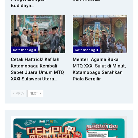
Budidaya…
Kotamobagu
Kotamobagu
Cetak Hattrick! Kafilah
Menteri Agama Buka
Kotamobagu Kembali
MTQ XXXI Sulut di Minut,
Sabet Juara Umum MTQ
Kotamobagu Serahkan
XXXI Sulawesi Utara…
Piala Bergilir
PREV
NEXT