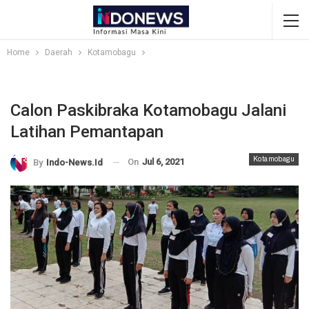
Home
Daerah
Kotamobagu
Calon Paskibraka Kotamobagu Jalani
Latihan Pemantapan
Kotamobagu
On
Jul 6, 2021
By
Indo-News.id