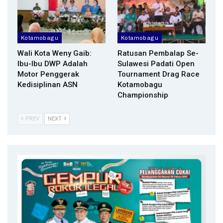
Kotamobagu
Kotamobagu
Wali Kota Weny Gaib:
Ratusan Pembalap Se-
Ibu-Ibu DWP Adalah
Sulawesi Padati Open
Motor Penggerak
Tournament Drag Race
Kedisiplinan ASN
Kotamobagu
Championship
PREV
NEXT