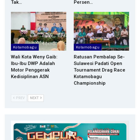
Tak…
Persen…
Kotamobagu
Kotamobagu
Wali Kota Weny Gaib:
Ratusan Pembalap Se-
Ibu-Ibu DWP Adalah
Sulawesi Padati Open
Motor Penggerak
Tournament Drag Race
Kedisiplinan ASN
Kotamobagu
Championship
PREV
NEXT