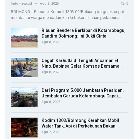
Indo-news.id
Agu 9, 2026
0
BOLMONG - Personel Koramil 1303-09/Bolaang bergerak cepat
membantu warga memadamkan kebakaran lahan perkebunan…
Ribuan Bendera Berkibar di Kotamobagu,
Dandim Bolmong: Ini Bukti Cinta…
Agu 8, 2026
Cegah Karhutla di Tengah Ancaman El
Nino, Babinsa Gelar Komsos Bersama…
Agu 8, 2026
Dari Program 5.000 Jembatan Presiden,
Jembatan Garuda Kotamobagu Capai…
Agu 8, 2026
Kodim 1303/Bolmong Kerahkan Mobil
Water Tank, Api di Perkebunan Bakan…
Agu 7, 2026