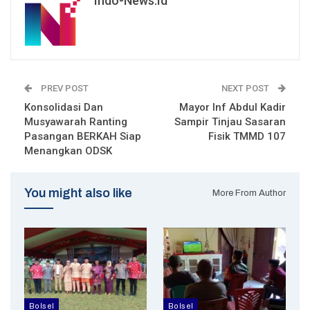
Indo-News.id
PREV POST
NEXT POST
Konsolidasi Dan
Mayor Inf Abdul Kadir
Musyawarah Ranting
Sampir Tinjau Sasaran
Pasangan BERKAH Siap
Fisik TMMD 107
Menangkan ODSK
You might also like
More From Author
Bolsel
Bolsel