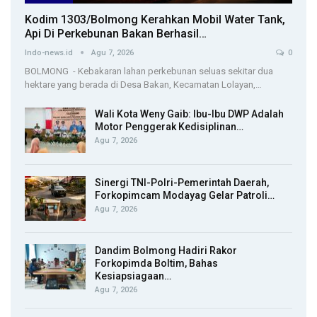
Kodim 1303/Bolmong Kerahkan Mobil Water Tank,
Api Di Perkebunan Bakan Berhasil…
Indo-news.id
Agu 7, 2026
0
BOLMONG - Kebakaran lahan perkebunan seluas sekitar dua
hektare yang berada di Desa Bakan, Kecamatan Lolayan,…
Wali Kota Weny Gaib: Ibu-Ibu DWP Adalah
Motor Penggerak Kedisiplinan…
Agu 7, 2026
Sinergi TNI-Polri-Pemerintah Daerah,
Forkopimcam Modayag Gelar Patroli…
Agu 7, 2026
Dandim Bolmong Hadiri Rakor
Forkopimda Boltim, Bahas
Kesiapsiagaan…
Agu 7, 2026