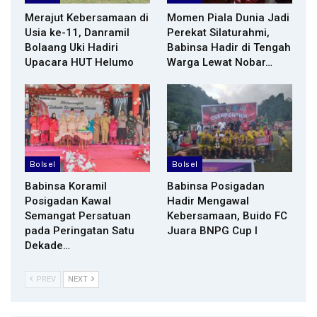
Merajut Kebersamaan di
Momen Piala Dunia Jadi
Usia ke-11, Danramil
Perekat Silaturahmi,
Bolaang Uki Hadiri
Babinsa Hadir di Tengah
Upacara HUT Helumo
Warga Lewat Nobar…
Bolsel
Bolsel
Babinsa Koramil
Babinsa Posigadan
Posigadan Kawal
Hadir Mengawal
Semangat Persatuan
Kebersamaan, Buido FC
pada Peringatan Satu
Juara BNPG Cup I
Dekade…
PREV
NEXT