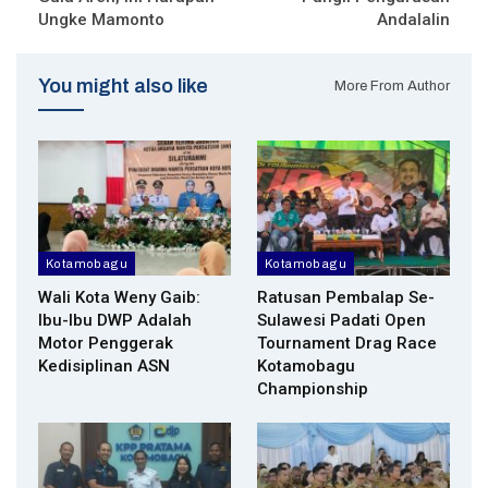
Ungke Mamonto
Andalalin
You might also like
More From Author
Kotamobagu
Kotamobagu
Wali Kota Weny Gaib:
Ratusan Pembalap Se-
Ibu-Ibu DWP Adalah
Sulawesi Padati Open
Motor Penggerak
Tournament Drag Race
Kedisiplinan ASN
Kotamobagu
Championship