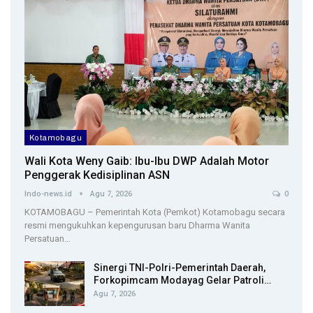
Kotamobagu
Wali Kota Weny Gaib: Ibu-Ibu DWP Adalah Motor
Penggerak Kedisiplinan ASN
Indo-news.id
Agu 7, 2026
0
KOTAMOBAGU – Pemerintah Kota (Pemkot) Kotamobagu secara
resmi mengukuhkan kepengurusan baru Dharma Wanita
Persatuan…
Sinergi TNI-Polri-Pemerintah Daerah,
Forkopimcam Modayag Gelar Patroli…
Agu 7, 2026