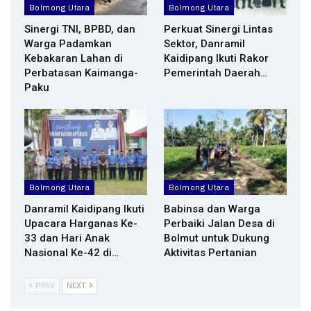
Bolmong Utara
Bolmong Utara
Sinergi TNI, BPBD, dan
Perkuat Sinergi Lintas
Warga Padamkan
Sektor, Danramil
Kebakaran Lahan di
Kaidipang Ikuti Rakor
Perbatasan Kaimanga-
Pemerintah Daerah…
Paku
Bolmong Utara
Bolmong Utara
Danramil Kaidipang Ikuti
Babinsa dan Warga
Upacara Harganas Ke-
Perbaiki Jalan Desa di
33 dan Hari Anak
Bolmut untuk Dukung
Nasional Ke-42 di…
Aktivitas Pertanian
PREV
NEXT