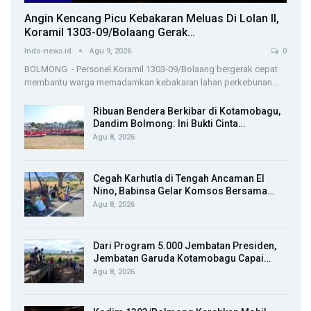
Angin Kencang Picu Kebakaran Meluas Di Lolan II,
Koramil 1303-09/Bolaang Gerak…
Indo-news.id
Agu 9, 2026
0
BOLMONG - Personel Koramil 1303-09/Bolaang bergerak cepat
membantu warga memadamkan kebakaran lahan perkebunan…
Ribuan Bendera Berkibar di Kotamobagu,
Dandim Bolmong: Ini Bukti Cinta…
Agu 8, 2026
Cegah Karhutla di Tengah Ancaman El
Nino, Babinsa Gelar Komsos Bersama…
Agu 8, 2026
Dari Program 5.000 Jembatan Presiden,
Jembatan Garuda Kotamobagu Capai…
Agu 8, 2026