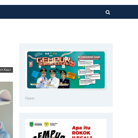
en Kaur
Flyaer