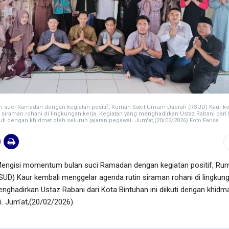
suci Ramadan dengan kegiatan positif, Rumah Sakit Umum Daerah (RSUD) Kaur k
siraman rohani di lingkungan kerja. Kegiatan yang menghadirkan Ustaz Rabani dari 
kuti dengan khidmat oleh seluruh jajaran pegawai. Jum'at,(20/02/2026).Foto:Farisa
ngisi momentum bulan suci Ramadan dengan kegiatan positif, Ru
UD) Kaur kembali menggelar agenda rutin siraman rohani di lingkun
enghadirkan Ustaz Rabani dari Kota Bintuhan ini diikuti dengan khidm
i. Jum’at,(20/02/2026).