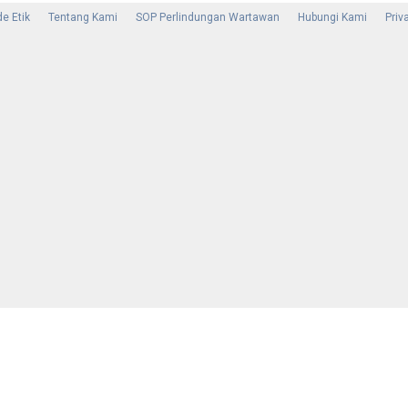
e Etik
Tentang Kami
SOP Perlindungan Wartawan
Hubungi Kami
Priv