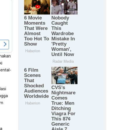
anakan
ki
ental-
dasi
ingga
am
ra