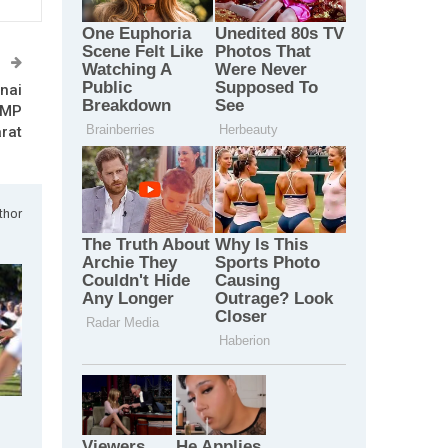
T
nai
KMP
rat
thor