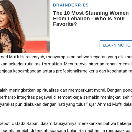
hmad Mufti Herdiansyah, menyampaikan bahwa kegiatan yang dilaks
ukan sekadar rutinitas formalitas. Menurutnya, siraman rohani memili
menjaga keseimbangan antara profesionalisme kerja dan kesehatan m
alah meningkatkan spiritualitas dan memperkuat moral. Dengan pon
berharap integritas pegawai di tempat kerja semakin meningkat, seh
arakat pun dilakukan dengan hati yang tulus,” ujar Ahmad Mufti dal
sebut, Ustadz Rabani dalam tausiyahnya menekankan bahwa bekerja
ibadah, terlebih di tengah suasana bulan Ramadhan. Ia mengajak pa