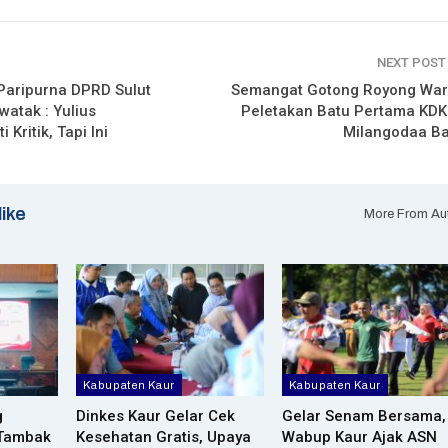
NEXT POS
Paripurna DPRD Sulut
Semangat Gotong Royong War
watak : Yulius
Peletakan Batu Pertama KD
 Kritik, Tapi Ini
Milangodaa Ba
like
More From Au
Kabupaten Kaur
Kabupaten Kaur
g
Dinkes Kaur Gelar Cek
Gelar Senam Bersama,
 Tambak
Kesehatan Gratis, Upaya
Wabup Kaur Ajak ASN