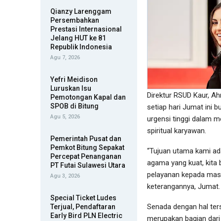
Qianzy Larenggam
Persembahkan
Prestasi Internasional
Jelang HUT ke 81
Republik Indonesia
Agu 7, 2026
Yefri Meidison
Luruskan Isu
Direktur RSUD Kaur, A
Pemotongan Kapal dan
SPOB di Bitung
setiap hari Jumat ini b
Agu 5, 2026
urgensi tinggi dalam 
spiritual karyawan.
Pemerintah Pusat dan
Pemkot Bitung Sepakat
“Tujuan utama kami ad
Percepat Penanganan
agama yang kuat, kita 
PT Futai Sulawesi Utara
pelayanan kepada masy
Agu 3, 2026
keterangannya, Jumat.
Special Ticket Ludes
Senada dengan hal ter
Terjual, Pendaftaran
Early Bird PLN Electric
merupakan bagian dari 