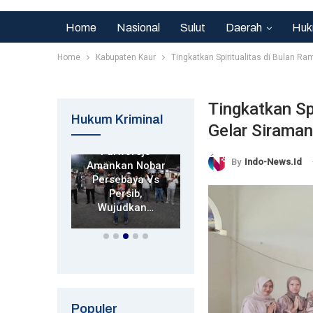
Home
Nasional
Sulut
Daerah
Huk
Home
Kabupaten Kaur
Tingkatkan Spiritualitas di Bulan R
Tingkatkan Sp
Hukrim
Hukum Kriminal
Gelar Siraman
rim
Hukrim
Polsek
s Polres
Purworejo
Polres
By
Indo-News.id
an Kota
Amankan Nobar
Pasuruan Minta
 Cepat
Persebaya Vs
Maaf, Bentuk
macetan
Persib,
Tim Internal
i…
Wujudkan…
Usut Dugaan…
Populer