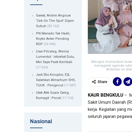
Gawat, Andrei Angouw
‘Cek On The Spot’ Dijam
Subuh
(85.163)
PN Manado Tak Hadir,
Royke Anter Pending
RDP
(54.946)
Usai Pilcaleg, Wenny
Lumentut : Istirahat Dulu,
Mengisi momentum bulan 
Mei Saya Pasti Kembali
menggelar agenda rutin 
(17.624)
Bintuhan ini dii
Jadi Eks Koruptor, E2L
Salahkan Almarhum SHS,
Share
TUUK : Pengecut
(17.587)
Utak Atik Suara Caleg,
KAUR BENGKULU
– Me
Rumagit : Pecat
(17.152)
Sakit Umum Daerah (RS
kerja. Kegiatan yang m
seluruh jajaran pegawa
Nasional