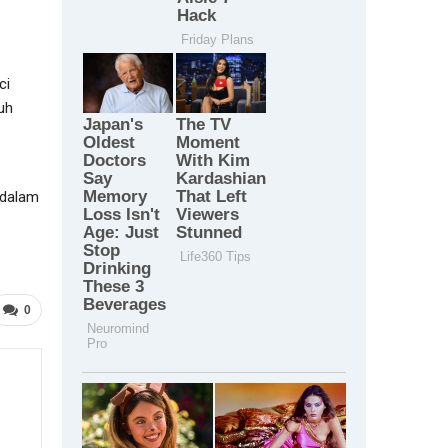
ci
uh
 dalam
0