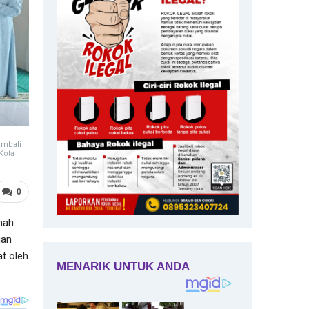
embali
Kota
0
mah
gan
at oleh