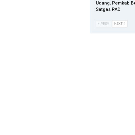
Udang, Pemkab B
Satgas PAD
PREV
NEXT