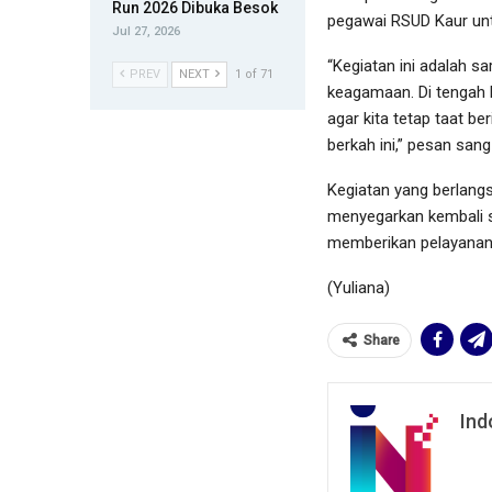
Run 2026 Dibuka Besok
pegawai RSUD Kaur untu
Jul 27, 2026
“Kegiatan ini adalah 
PREV
NEXT
1 of 71
keagamaan. Di tengah 
agar kita tetap taat be
berkah ini,” pesan sang
Kegiatan yang berlang
menyegarkan kembali s
memberikan pelayanan 
(Yuliana)
Share
Ind